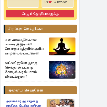
4.9
62 Reviews
மேலும் ஜோதிடர்களுக்கு
சிறப்புச் செய்திகள்
மன அமைதிக்கான
பாதை இதுதான்!
கௌதம புத்தரின் அரிய
வாழ்வியல் பாடங்கள்
லட்சுமி குபேர பூஜை
செய்தால் உடனடி
கோடிஸ்வர யோகம்
கிடைக்குமா ?
ஏனைய செய்திகள்
அமைச்சர் ஆனந்தை
சந்தித்து பேசிய அதிமுக