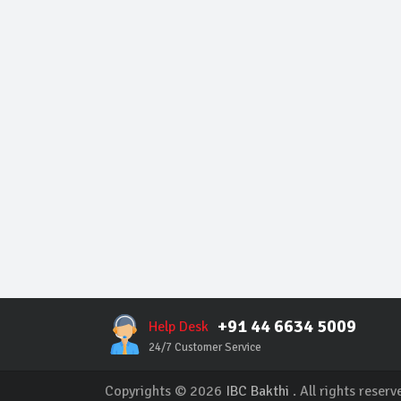
+91 44 6634 5009
Help Desk
24/7 Customer Service
Copyrights © 2026
IBC Bakthi
. All rights reserv