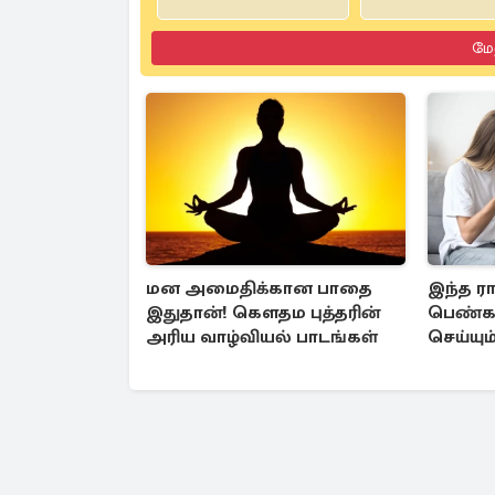
மே
மன அமைதிக்கான பாதை
இந்த ரா
இதுதான்! கௌதம புத்தரின்
பெண்கள
அரிய வாழ்வியல் பாடங்கள்
செய்யும
அமைவா