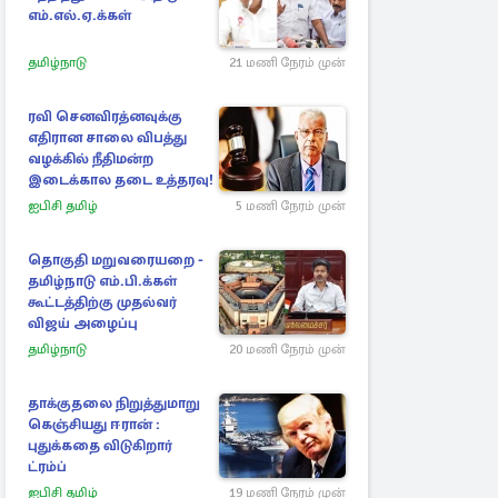
எம்.எல்.ஏ.க்கள்
தமிழ்நாடு
21 மணி நேரம் முன்
ரவி செனவிரத்னவுக்கு
எதிரான சாலை விபத்து
வழக்கில் நீதிமன்ற
இடைக்கால தடை உத்தரவு!
ஐபிசி தமிழ்
5 மணி நேரம் முன்
தொகுதி மறுவரையறை -
தமிழ்நாடு எம்.பி.க்கள்
கூட்டத்திற்கு முதல்வர்
விஜய் அழைப்பு
தமிழ்நாடு
20 மணி நேரம் முன்
தாக்குதலை நிறுத்துமாறு
கெஞ்சியது ஈரான் :
புதுக்கதை விடுகிறார்
ட்ரம்ப்
ஐபிசி தமிழ்
19 மணி நேரம் முன்