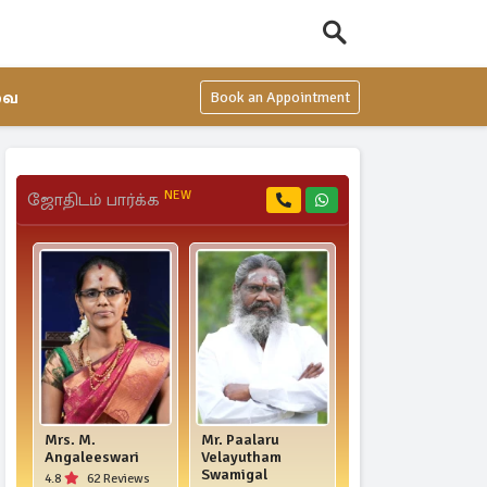
வை
Book an Appointment
NEW
ஜோதிடம் பார்க்க
Mrs. M.
Mr. Paalaru
ஜோதிடர் உமா
Angaleeswari
Velayutham
வெங்கட்
Swamigal
4.8
62 Reviews
5.0
3 Reviews