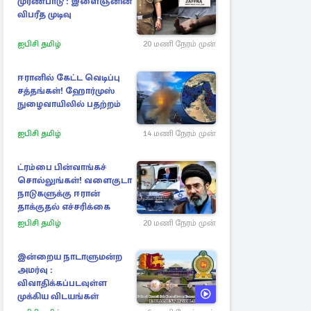
முரண்பாடு : இளைஞனின்
விபரீத முடிவு
ஐபிசி தமிழ்
20 மணி நேரம் முன்
ஈரானில் கேட்ட வெடிப்பு
சத்தங்கள்! ஹோர்முஸ்
நுழைவாயிலில் பதற்றம்
ஐபிசி தமிழ்
14 மணி நேரம் முன்
ட்ரம்பை பின்வாங்கச்
சொல்லுங்கள்! வளைகுடா
நாடுகளுக்கு ஈரான்
தாக்குதல் எச்சரிக்கை
ஐபிசி தமிழ்
20 மணி நேரம் முன்
இன்றைய நாடாளுமன்ற
அமர்வு :
விவாதிக்கப்படவுள்ள
முக்கிய விடயங்கள்