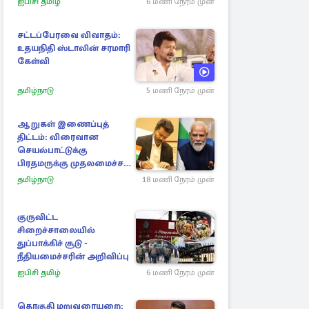
ஐபிசி தமிழ்
6 மணி நேரம் முன்
சட்டப்பேரவை விவாதம்:
உதயநிதி ஸ்டாலின் சரமாரி
கேள்வி
தமிழ்நாடு
5 மணி நேரம் முன்
ஆறுகள் இணைப்புத்
திட்டம்: விரைவான
செயல்பாட்டுக்கு
பிரதமருக்கு முதலமைச்சர்
கடிதம்
தமிழ்நாடு
18 மணி நேரம் முன்
குருவிட்ட
சிறைச்சாலையில்
துப்பாக்கிச் சூடு -
நீதியமைச்சரின் அறிவிப்பு
ஐபிசி தமிழ்
6 மணி நேரம் முன்
தொகுதி மறுவரையறை: