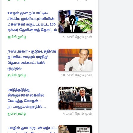
ஊழல் முறைப்பாட்டில்
சிக்கிய முக்கிய புள்ளியின்
மகன்கள்! சுருட்டப்பட்ட 135
ஏக்கர் தேயிலைத் தோட்டம்
ஐபிசி தமிழ்
5 மணி நேரம் முன்
நண்பர்கள் - குடும்பத்தினர்
தயவில் வாழும் ராஜித!
தொலைக்காட்சியில்
குமுறல்
ஐபிசி தமிழ்
10 மணி நேரம் முன்
அடுத்தடுத்து
சிறைச்சாலைகளில்
வெடித்த மோதல் -
நாடாளுமன்றத்தில்
சலசலப்பு: அரசுக்கு
ஐபிசி தமிழ்
4 மணி நேரம் முன்
அழுத்தம்
யாழில் தாயாருடன் ஏற்பட்ட