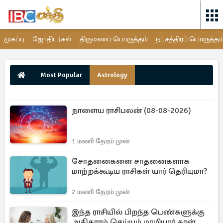
முகப்பு
ஜோதிடர்கள்
திருமணப் பொருத்தம்
நட்சத்திரப் பொருத்தம
Most Popular
Astrology
நாளைய ராசிபலன் (08-08-2026)
1 மணி நேரம் முன்
சோதனைகளை சாதனைகளாக
மாற்றக்கூடிய ராசிகள் யார் தெரியுமா?
2 மணி நேரம் முன்
இந்த ராசியில் பிறந்த பெண்களுக்கு
அதிகாரம் செய்யும் மாமியார் தான்