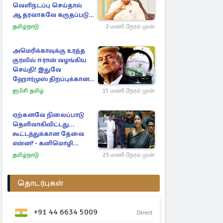
வெளிநடப்பு செய்தால்
ஆதரவாகவே கருதப்படும்
– அமைச்சர் நிர்மல்குமார்
தமிழ்நாடு
2 மணி நேரம் முன்
அமெரிக்காவுக்கு உரத்த
குரலில் ஈரான் வழங்கிய
செய்தி! இதுவே
ஹோர்முஸ் திறப்புக்கான
நிபந்தனை
ஐபிசி தமிழ்
15 மணி நேரம் முன்
ஏற்கனவே நிலைப்பாடு
தெளிவாகிவிட்டது...
கூட்டத்துக்கான தேவை
என்ன? - கனிமொழி
விமர்சனம்
தமிழ்நாடு
23 மணி நேரம் முன்
தொடர்புகள்
+91 44 6634 5009
Direct