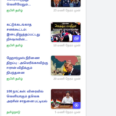
வெளியேறும்
வழியைத்தேடும்
ஐபிசி தமிழ்
23 மணி நேரம் முன்
அமெரிக்க தளபதி
கட்டுக்கடங்காத
சனக்கூட்டம்:
இடைநிறுத்தப்பட்டது
றீச்ஷாவின்
உணவுத்திருவிழா!
ஐபிசி தமிழ்
10 மணி நேரம் முன்
ஹோர்முஸ் நீரிணை
திறப்பு : அமெரிக்காவிற்கு
ஈரான் விதிக்கும்
நிபந்தனை
ஐபிசி தமிழ்
20 மணி நேரம் முன்
100 நாட்கள்: விரைவில்
வெளியாகும் தவெக
அரசின் சாதனை பட்டியல்
தமிழ்நாடு
5 மணி நேரம் முன்