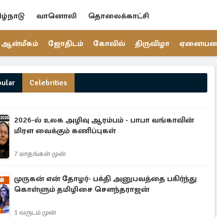
ிழ்நாடு
வானொலி
தொலைக்காட்சி
ஆன்மீகம்
ஜோதிடம்
கோவில்
திருவிழா
ஏனைய
pular
Celebrities
2026-ல் உலக அழிவு ஆரம்பம் - பாபா வங்காவின்
மிரள வைக்கும் கணிப்புகள்
7 மாதங்கள் முன்
முருகன் என் தோழர்- பக்தி அனுபவத்தை பகிர்ந்து
கொள்ளும் தமிழிசை சௌந்தராஜன்
1 வருடம் முன்