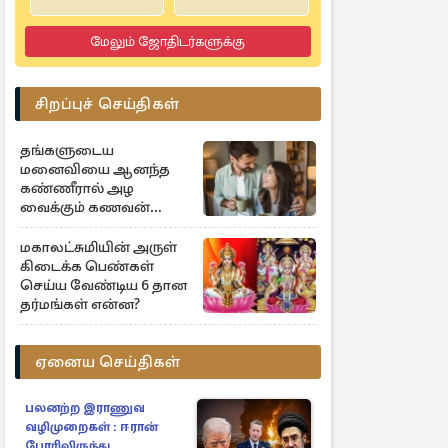
மேலும் ஜோதிடர்களுக்கு
சிறப்புச் செய்திகள்
தங்களுடைய
மனைவியை ஆனந்த
கண்ணீரால் அழ
வைக்கும் கணவன்
ராசிகள்
மகாலட்சுமியின் அருள்
கிடைக்க பெண்கள்
செய்ய வேண்டிய 6 தான
தர்மங்கள் என்ன?
ஏனைய செய்திகள்
பலனற்ற இராணுவ
வழிமுறைகள் : ஈரான்
போரிலிருந்து