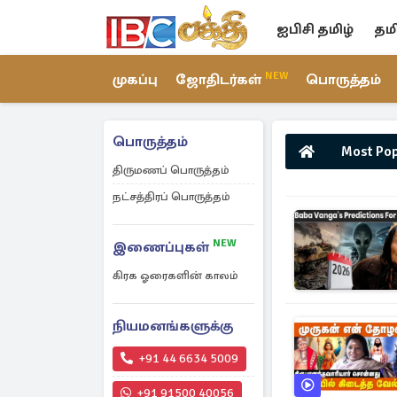
ஐபிசி தமிழ்
தம
NEW
முகப்பு
ஜோதிடர்கள்
பொருத்தம்
பொருத்தம்
Most Po
திருமணப் பொருத்தம்
நட்சத்திரப் பொருத்தம்
NEW
இணைப்புகள்
கிரக ஓரைகளின் காலம்
நியமனங்களுக்கு
+91 44 6634 5009
+91 91500 40056