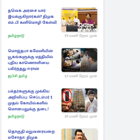
தவெக அரசை யார்
இயக்குகிறார்கள்? திமுக
எம்.பி கனிமொழி கேள்வி
தமிழ்நாடு
19 மணி நேரம் முன்
மொஜ்தபா கமேனியின்
யூகங்களுக்கு மத்தியில்
புதிய காணொளியை
பகிர்ந்தது ஈரான்
ஐபிசி தமிழ்
12 மணி நேரம் முன்
பக்தர்களுக்கு முக்கிய
அறிவிப்பு: செப்டம்பர் 1
முதல் கோயில்களில்
மொபைலுக்கு தடை!
தமிழ்நாடு
20 மணி நேரம் முன்
தொகுதி மறுவரையறை
மசோதா: திமுக