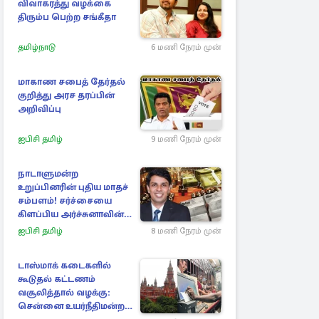
விவாகரத்து வழக்கை
திரும்ப பெற்ற சங்கீதா
தமிழ்நாடு
6 மணி நேரம் முன்
மாகாண சபைத் தேர்தல்
குறித்து அரச தரப்பின்
அறிவிப்பு
ஐபிசி தமிழ்
9 மணி நேரம் முன்
நாடாளுமன்ற
உறுப்பினரின் புதிய மாதச்
சம்பளம்! சர்ச்சையை
கிளப்பிய அர்ச்சுனாவின்
அறிக்கை
ஐபிசி தமிழ்
8 மணி நேரம் முன்
டாஸ்மாக் கடைகளில்
கூடுதல் கட்டணம்
வசூலித்தால் வழக்கு:
சென்னை உயர்நீதிமன்றம்