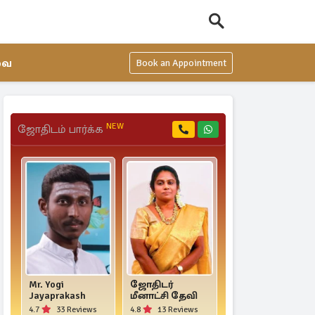
வை
Book an Appointment
NEW
ஜோதிடம் பார்க்க
Mr. Yogi
ஜோதிடர்
Kaniyar AN
Jayaprakash
மீனாட்சி தேவி
Rajasekar
4.7
33 Reviews
4.8
13 Reviews
0.0
0 Reviews