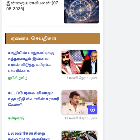
இன்றைய ராசிபலன் (07-
08-2026)
ஏனைய செய்திகள்
சவுதியின் பாதுகாப்புக்கு
உத்தரவாதம் இல்லை!
ஈரான் விடுத்த பகிரங்க
எச்சரிக்கை
ஐபிசி தமிழ்
3 மணி நேரம் முன்
சட்டப்பேரவை விவாதம்:
உதயநிதி ஸ்டாலின் சரமாரி
கேள்வி
தமிழ்நாடு
11 மணி நேரம் முன்
பல்லன்சேன சிறை
கலவரம்! 28 கைதிகள்