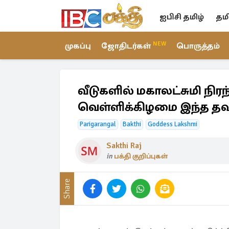
ஐபிசி தமிழ்
தம
NEW
முகப்பு
ஜோதிடர்கள்
பொருத்தம்
வீடுகளில் மகாலட்சுமி நி
வெள்ளிக்கிழமை இந்த தவ
Parigarangal
Bakthi
Goddess Lakshmi
Sakthi Raj
in
பக்தி குறிப்புகள்
Share