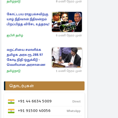
உத்தரவு
தமிழ்நாடு
8 மணி நேரம் முன்
கோட்டபய ராஜபக்சவிற்கு
யாழ் நீதிவான் நீதிமன்றம்
பிறப்பித்த விசேட உத்தரவு!
ஐபிசி தமிழ்
6 மணி நேரம் முன்
வறட்சியை சமாளிக்க
தமிழக அரசு ரூ.288.97
கோடி நிதி ஒதுக்கீடு -
வெளியான அரசாணை
தமிழ்நாடு
1 மணி நேரம் முன்
தொடர்புகள்
+91 44 6634 5009
Direct
+91 91500 40056
WhatsApp