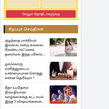
மேலும் ஜோதிடர்களுக்கு
சிறப்புச் செய்திகள்
குழந்தை பாக்கியம்
இல்லை என்ற கவலை
வேண்டாம்? மனம்
தளராமல் இந்த பரிகாரம்
செய்யுங்கள்
ஒவ்வொரு
மனிதனுடைய
உண்மையான சொத்து
என்ன தெரியுமா ?
கீதா உபதேசம்:
நிம்மதியான
வாழ்க்கைக்கு கட்டாயம்
இந்த 5 விஷயங்களை
பின்பற்றுங்கள்