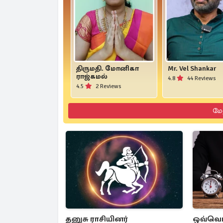
திருமதி. மோனிகா
Mr. Vel Shankar
ராஜ்கமல்
4.8
44 Reviews
4.5
2 Reviews
மே
தனுசு ராசியினர்
ஒவ்வொ