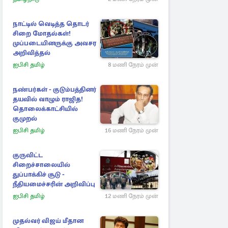
நாட்டில் வெடித்த தொடர்
சிறை மோதல்கள்!
முப்படையினருக்கு அவசர
அறிவித்தல்
ஐபிசி தமிழ்
8 மணி நேரம் முன்
நண்பர்கள் - குடும்பத்தினர்
தயவில் வாழும் ராஜித!
தொலைக்காட்சியில்
குமுறல்
ஐபிசி தமிழ்
16 மணி நேரம் முன்
குருவிட்ட
சிறைச்சாலையில்
துப்பாக்கிச் சூடு -
நீதியமைச்சரின் அறிவிப்பு
ஐபிசி தமிழ்
12 மணி நேரம் முன்
முதல்வர் விஜய் மீதான