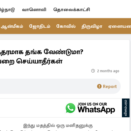
ிழ்நாடு
வானொலி
தொலைக்காட்சி
ஆன்மீகம்
ஜோதிடம்
கோவில்
திருவிழா
ஏனைய
ரந்தரமாக தங்க வேண்டுமா?
றை செய்யாதீர்கள்
2 months ago
Report
விளம்பரம்
இந்து மதத்தில் ஒரு மனிதனுக்கு