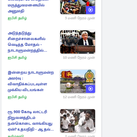
மருத்துவமனையில்
அனுமதி
ஐபிசி தமிழ்
3 மணி நேரம் முன்
அடுத்தடுத்து
சிறைச்சாலைகளில்
வெடித்த மோதல் -
நாடாளுமன்றத்தில்
சலசலப்பு: அரசுக்கு
ஐபிசி தமிழ்
10 மணி நேரம் முன்
அழுத்தம்
இன்றைய நாடாளுமன்ற
அமர்வு :
விவாதிக்கப்படவுள்ள
முக்கிய விடயங்கள்
ஐபிசி தமிழ்
12 மணி நேரம் முன்
ரூ.900 கோடி லாட்டரி
நிறுவனத்திடம்
நன்கொடை வாங்கியது
ஏன்? உதயநிதி - ஆதவ்
விவாதம்
தமிழ்நாடு
2 மணி நேரம் முன்