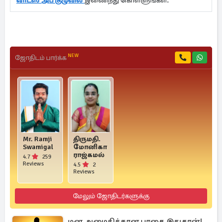
வாட்ஸ் அப் குழுவில்
இணைந்து கொள்ளுங்கள்.
NEW
ஜோதிடம் பார்க்க
Mr. Ramji
திருமதி.
Swamigal
மோனிகா
ராஜ்கமல்
4.7
259
Reviews
4.5
2
Reviews
மேலும் ஜோதிடர்களுக்கு
மன அமைதிக்கான பாதை இதுதான்!