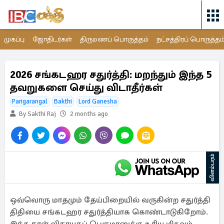
முகப்பு
ஜோதிடர்கள்
திருமணப் பொருத்தம்
நட்சத்திரப் பொருத்தம
2026 சங்கடஹர சதுர்த்தி: மறந்தும் இந்த 5
தவறுகளை செய்து விடாதீர்கள்
Parigarangal
Bakthi
Lord Ganesha
By Sakthi Raj
2 months ago
விளம்பரம்
ஒவ்வொரு மாதமும் தேய்பிறையில் வருகின்ற சதுர்த்தி
திதியை சங்கடஹர சதுர்த்தியாக கொண்டாடுகிறோம்.