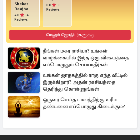
Shekar
0.0
0
Raajha
Reviews
4.0
4
Reviews
மேலும் ஜோதிடர்களுக்கு
நீங்கள் மகர ராசியா? உங்கள்
வாழ்க்கையில் இந்த ஒரு விஷயத்தை
எப்பொழுதும் செய்யாதீர்கள்
உங்கள் ஜாதகத்தில் ராகு எந்த வீட்டில்
இருக்கிறார்? அதன் ரகசியத்தை
தெரிந்து கொள்ளுங்கள்
ஒருவர் செய்த பாவத்திற்கு உரிய
தண்டனை எப்பொழுது கிடைக்கும்?