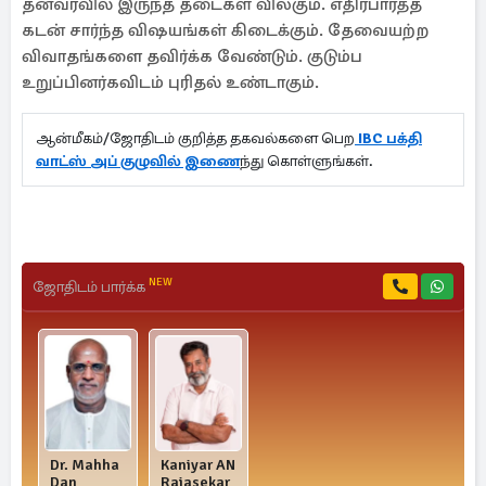
தனவரவில் இருந்த தடைகள் விலகும். எதிர்பார்த்த
கடன் சார்ந்த விஷயங்கள் கிடைக்கும். தேவையற்ற
விவாதங்களை தவிர்க்க வேண்டும். குடும்ப
உறுப்பினர்கவிடம் புரிதல் உண்டாகும்.
ஆன்மீகம்/ஜோதிடம் குறித்த தகவல்களை பெற
IBC பக்தி
வாட்ஸ் அப் குழுவில் இணை
ந்து கொள்ளுங்கள்.
NEW
ஜோதிடம் பார்க்க
Dr. Mahha
Kaniyar AN
Dan
Rajasekar