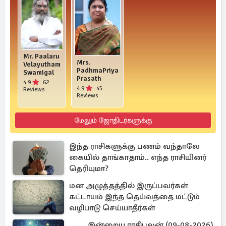
Mr. Paalaru
Mrs.
Velayutham
PadhmaPriya
Swamigal
Prasath
4.9
62
4.9
45
Reviews
Reviews
மேலும் ஜோதிடர்களுக்கு
இந்த ராசிகளுக்கு பணம் வந்தாலே
கையில் தாங்காதாம்.. எந்த ராசியினர்
தெரியுமா?
மன அழுத்தத்தில் இருப்பவர்கள்
கட்டாயம் இந்த தெய்வத்தை மட்டும்
வழிபாடு செய்யாதீர்கள்
இன்றைய ராசிபலன் (09-08-2026)