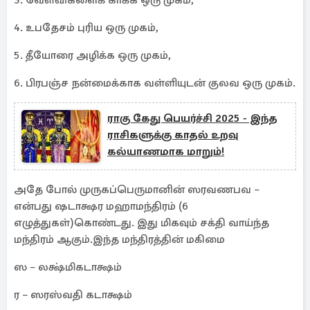
3. வேள்விகளைக் காக்க ஒரு முகம்,
4. உபதேசம் புரிய ஒரு முகம்,
5. தீயோரை அழிக்க ஒரு முகம்,
6. பிரபஞ்ச நன்மைக்காக வள்ளியுடன் குலவ ஒரு முகம்.
ராகு கேது பெயர்ச்சி 2025 - இந்த
ராசிகளுக்கு காதல் உறவு
கல்யாணமாக மாறும்!
அதே போல் முருகப்பெருமானின் ஸரவணபவ –
என்பது ஷடாக்ஷர மஹாமந்திரம் (6
எழுத்துகள்)கொண்டது. இது மிகவும் சக்தி வாய்ந்த
மந்திரம் ஆகும்.இந்த மந்திரத்தின் மகிமை
ஸ – லக்ஷ்மிகடாக்ஷம்
ர – ஸரஸ்வதி கடாக்ஷம்