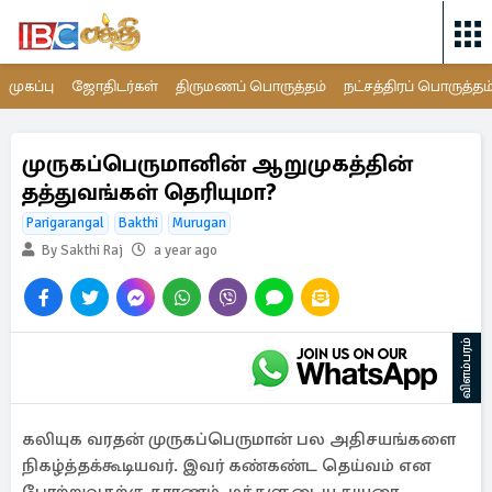
முகப்பு
ஜோதிடர்கள்
திருமணப் பொருத்தம்
நட்சத்திரப் பொருத்தம
முருகப்பெருமானின் ஆறுமுகத்தின்
தத்துவங்கள் தெரியுமா?
Parigarangal
Bakthi
Murugan
By Sakthi Raj
a year ago
விளம்பரம்
கலியுக வரதன் முருகப்பெருமான் பல அதிசயங்களை
நிகழ்த்தக்கூடியவர். இவர் கண்கண்ட தெய்வம் என