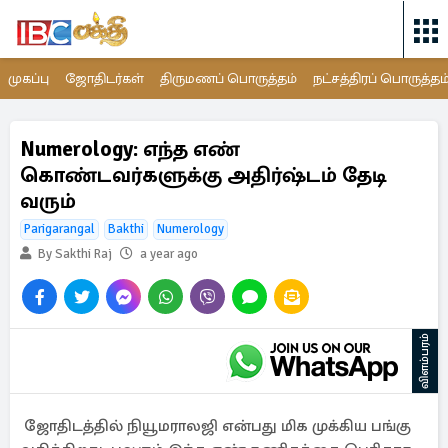
முகப்பு
ஜோதிடர்கள்
திருமணப் பொருத்தம்
நட்சத்திரப் பொருத்தம
Numerology: எந்த எண்
கொண்டவர்களுக்கு அதிர்ஷ்டம் தேடி
வரும்
Parigarangal
Bakthi
Numerology
By Sakthi Raj
a year ago
விளம்பரம்
ஜோதிடத்தில் நியூமராலஜி என்பது மிக முக்கிய பங்கு