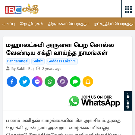
முகப்பு
ஜோதிடர்கள்
திருமணப் பொருத்தம்
நட்சத்திரப் பொருத்தம
மஹாலட்சுமி அருளை பெற சொல்ல
வேண்டிய சக்தி வாய்ந்த நாமங்கள்
Parigarangal
Bakthi
Goddess Lakshmi
By Sakthi Raj
2 years ago
விளம்பரம்
பணம் மனிதன் வாழ்க்கையில் மிக அவசியம்.அதை
நோக்கி தான் நாம் அன்றாட வாழ்க்கையில் ஓடி