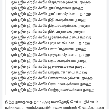
ஓம் ஸ்ரீம் ஹ்ரீம் க்லீம் நேத்ரலக்ஷ்ம்யை நமஹ
ஓம் ஸ்ரீம் ஹ்ரீம் க்லீம் நயப்ரதாயை நமஹ
ஓம் ஸ்ரீம் ஹ்ரீம் க்லீம் நாட்யலக்ஷ்ம்யை நமஹ
ஓம் ஸ்ரீம் ஹ்ரீம் க்லீம் நீதிலக்ஷ்ம்யை நமஹ
ஓம் ஸ்ரீம் ஹ்ரீம் க்லீம் நித்யலக்ஷ்ம்யை நமஹ
ஓம் ஸ்ரீம் ஹ்ரீம் க்லீம் நிதிப்ரதாயை நமஹ
ஓம் ஸ்ரீம் ஹ்ரீம் க்லீம் பூர்ணலக்ஷ்ம்யை நமஹ
ஓம் ஸ்ரீம் ஹ்ரீம் க்லீம் புஷ்பலக்ஷ்ம்யை நமஹ
ஓம் ஸ்ரீம் ஹ்ரீம் க்லீம் பஸூப்ரதாயை நமஹ
ஓம் ஸ்ரீம் ஹ்ரீம் க்லீம் புஷ்டிலக்ஷ்ம்யை நமஹ
ஓம் ஸ்ரீம் ஹ்ரீம் க்லீம் பத்மலக்ஷ்ம்யை நமஹ
ஓம் ஸ்ரீம் ஹ்ரீம் க்லீம் பூதலக்ஷ்ம்யை நமஹ
ஓம் ஸ்ரீம் ஹ்ரீம் க்லீம் ப்ரஜாப்ரதாயை நமஹ
ஓம் ஸ்ரீம் ஹ்ரீம் க்லீம் ப்ராணலக்ஷ்ம்யை நமஹ
ஓம் ஸ்ரீம் ஹ்ரீம் க்லீம் ப்ராபாலக்ஷ்ம்யை நமஹ
ஓம் ஸ்ரீம் ஹ்ரீம் க்லீம் ப்ரஜ்ஞாலக்ஷ்ம்யை நமஹ
இந்த நாமத்தை நாம் முழு மனதோடு செய்ய நிச்சயம்
நம்முடைய வாழ்க்கையில் நல்ல மாற்றம் கிடைத்து பண