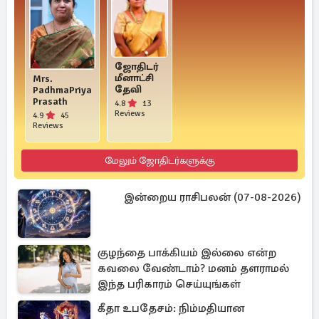
ஜோதிடர்
மீனாட்சி
Mrs.
தேவி
PadhmaPriya
Prasath
4.8
13
Reviews
4.9
45
Reviews
மேலும் ஜோதிடர்களுக்கு
இன்றைய ராசிபலன் (07-08-2026)
குழந்தை பாக்கியம் இல்லை என்ற
கவலை வேண்டாம்? மனம் தளராமல்
இந்த பரிகாரம் செய்யுங்கள்
கீதா உபதேசம்: நிம்மதியான