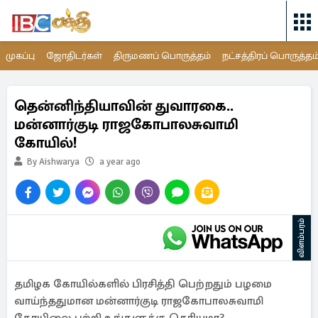
முகப்பு
ஜோதிடர்கள்
திருமணப் பொருத்தம்
நட்சத்திரப் பொருத்தம
தென்னிந்தியாவின் துவாரகை..
மன்னார்குடி ராஜகோபாலசுவாமி
கோயில்!
By Aishwarya
a year ago
விளம்பரம்
தமிழக கோயில்களில் பிரசித்தி பெற்றதும் பழமை
வாய்ந்ததுமான மன்னார்குடி ராஜகோபாலசுவாமி