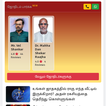
NEW
ஜோதிடம் பார்க்க
Mr. Vel
Dr. Mahha
Shankar
Dan
Shekar
4.8
44
Raajha
Reviews
4.0
4
Reviews
மேலும் ஜோதிடர்களுக்கு
உங்கள் ஜாதகத்தில் ராகு எந்த வீட்டில்
இருக்கிறார்? அதன் ரகசியத்தை
தெரிந்து கொள்ளுங்கள்