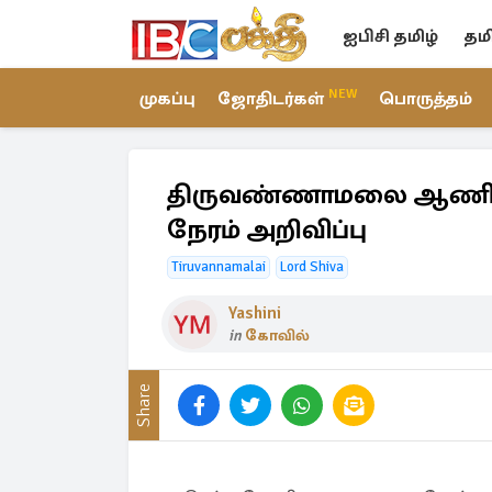
ஐபிசி தமிழ்
தம
NEW
முகப்பு
ஜோதிடர்கள்
பொருத்தம்
திருவண்ணாமலை ஆணி மாத
நேரம் அறிவிப்பு
Tiruvannamalai
Lord Shiva
Yashini
in
கோவில்
Share