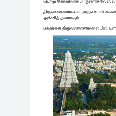
பெற்ற கோவிலாக அருணாசலேஸ்வரர்
திருவண்ணாமலை அருணாசலேசுவரர் 
அக்னித் தலமாகும்.
பக்தர்கள் திருவண்ணாமலையில் உள