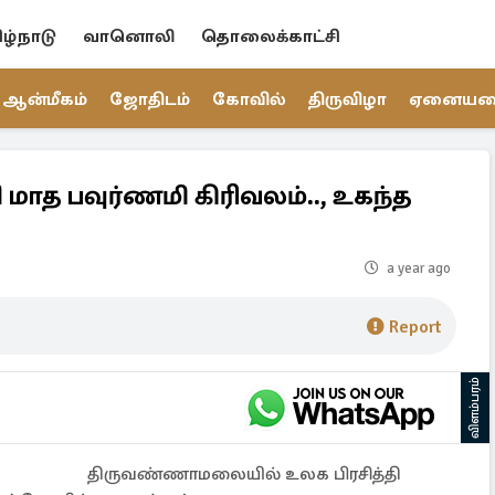
ிழ்நாடு
வானொலி
தொலைக்காட்சி
ஆன்மீகம்
ஜோதிடம்
கோவில்
திருவிழா
ஏனைய
 பவுர்ணமி கிரிவலம்.., உகந்த
a year ago
Report
விளம்பரம்
திருவண்ணாமலையில் உலக பிரசித்தி