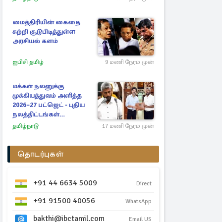
மைத்திரியின் கைதை
சுற்றி சூடுபிடித்துள்ள
அரசியல் களம்
ஐபிசி தமிழ்
9 மணி நேரம் முன்
மக்கள் நலனுக்கு
முக்கியத்துவம் அளித்த
2026–27 பட்ஜெட் - புதிய
நலத்திட்டங்கள்
என்னென்ன?
தமிழ்நாடு
17 மணி நேரம் முன்
தொடர்புகள்
+91 44 6634 5009
Direct
+91 91500 40056
WhatsApp
bakthi@ibctamil.com
Email US