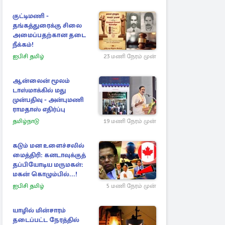
குட்டிமணி -
தங்கத்துரைக்கு சிலை
அமைப்பதற்கான தடை
நீக்கம்!
ஐபிசி தமிழ்
23 மணி நேரம் முன்
ஆன்லைன் மூலம்
டாஸ்மாக்கில் மது
முன்பதிவு - அன்புமணி
ராமதாஸ் எதிர்ப்பு
தமிழ்நாடு
19 மணி நேரம் முன்
கடும் மன உளைச்சலில்
மைத்திரி: கனடாவுக்குத்
தப்பியோடிய மருமகள்:
மகன் கொழும்பில்...!
ஐபிசி தமிழ்
5 மணி நேரம் முன்
யாழில் மின்சாரம்
தடைப்பட்ட நேரத்தில்