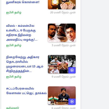
துணிகரக் கொள்ளை!
ஐபிசி தமிழ்
20 மணி நேரம் முன்
விமல் - கம்மன்பில
உள்ளிட்ட 6 பேருக்கு
எதிராக நீதிமன்ற
அவமதிப்பு வழக்கு!
பிறப்பிக்கப்பட்ட உத்தரவு
ஐபிசி தமிழ்
3 மணி நேரம் முன்
நிறைவேற்று அதிகார
தொடர்ச்சியில்
முழுமையடையா 13 ஆம்
சீர்திருத்தத்தின்
மாயத்தோற்றம்
ஐபிசி தமிழ்
9 மணி நேரம் முன்
சட்டப்பேரவையில்
வேளாண் பட்ஜெட் தாக்கல்
தமிழ்நாடு
6 மணி நேரம் முன்