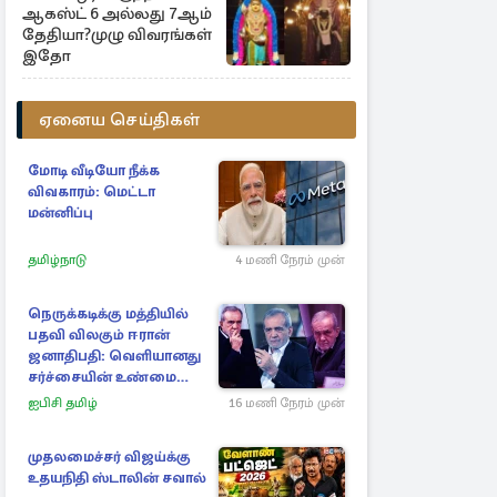
ஆகஸ்ட் 6 அல்லது 7ஆம்
தேதியா?முழு விவரங்கள்
இதோ
ஏனைய செய்திகள்
மோடி வீடியோ நீக்க
விவகாரம்: மெட்டா
மன்னிப்பு
தமிழ்நாடு
4 மணி நேரம் முன்
நெருக்கடிக்கு மத்தியில்
பதவி விலகும் ஈரான்
ஜனாதிபதி: வெளியானது
சர்ச்சையின் உண்மை
நிலை
ஐபிசி தமிழ்
16 மணி நேரம் முன்
முதலமைச்சர் விஜய்க்கு
உதயநிதி ஸ்டாலின் சவால்