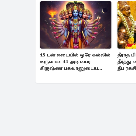
15 டன் எடையில் ஒரே கல்லில்
தீராத 
உருவான 11 அடி உயர
தீர்த்த
கிருஷ்ண பகவானுடைய
தீப ரகச
சிலை