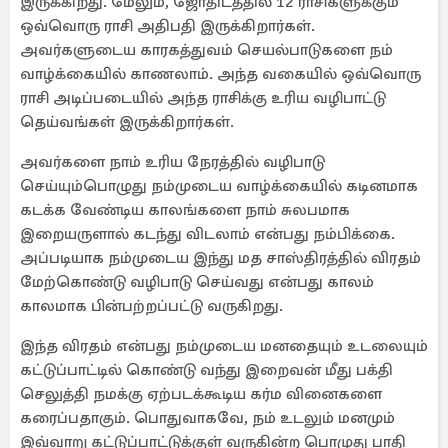
இருக்கிறது. மேலும், ஜோதிடத்தில் 12 ராசிகளுக்கும்
ஒவ்வொரு ராசி அதிபதி இருக்கிறார்கள்.
அவர்களுடைய காரகத்துவம் செயல்பாடுகளை நம்
வாழ்க்கையில் காணலாம். அந்த வகையில் ஒவ்வொரு
ராசி அடிப்படையில் அந்த ராசிக்கு உரிய வழிபாட்டு
தெய்வங்கள் இருக்கிறார்கள்.
அவர்களை நாம் உரிய நேரத்தில் வழிபாடு
செய்யும்பொழுது நம்முடைய வாழ்க்கையில் கடினமாக
கடக்க வேண்டிய காலங்களை நாம் சுலபமாக
இறையருளால் கடந்து விடலாம் என்பது நம்பிக்கை.
அப்படியாக நம்முடைய இந்து மத சாஸ்திரத்தில் விரதம்
மேற்கொண்டு வழிபாடு செய்வது என்பது காலம்
காலமாக பின்பற்றப்பட்டு வருகிறது.
இந்த விரதம் என்பது நம்முடைய மனதையும் உடலையும்
கட்டுப்பாட்டில் கொண்டு வந்து இறைவன் மீது பக்தி
செலுத்தி நமக்கு ஏற்படக்கூடிய கர்ம வினைகளை
கரைப்பதாகும். பொதுவாகவே, நம் உடலும் மனமும்
இவ்வாறு கட்டுப்பாட்டுக்குள் வருகின்ற பொழுது பாதி