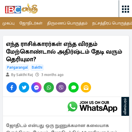
முகப்பு
ஜோதிடர்கள்
திருமணப் பொருத்தம்
நட்சத்திரப் பொருத்தம
எந்த ராசிக்காரர்கள் எந்த விரதம்
மேற்கொண்டால் அதிர்ஷ்டம் தேடி வரும்
தெரியுமா?
Parigarangal
Bakthi
By Sakthi Raj
3 months ago
விளம்பரம்
ஜோதிடம் என்பது ஒரு நுணுக்கமான கலையாக