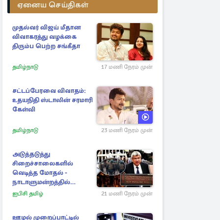
ஏனைய செய்திகள்
முதல்வர் விஜய் மீதான
விவாகரத்து வழக்கை
திரும்ப பெற்ற சங்கீதா
தமிழ்நாடு
17 மணி நேரம் முன்
சட்டப்பேரவை விவாதம்:
உதயநிதி ஸ்டாலின் சரமாரி
கேள்வி
தமிழ்நாடு
23 மணி நேரம் முன்
அடுத்தடுத்து
சிறைச்சாலைகளில்
வெடித்த மோதல் -
நாடாளுமன்றத்தில்
சலசலப்பு: அரசுக்கு
ஐபிசி தமிழ்
21 மணி நேரம் முன்
அழுத்தம்
ஊழல் முறைப்பாட்டில்