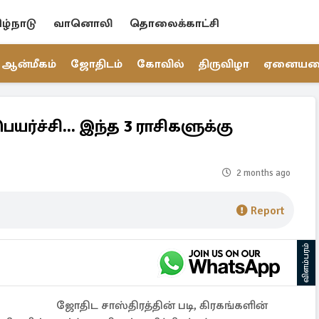
ிழ்நாடு
வானொலி
தொலைக்காட்சி
ஆன்மீகம்
ஜோதிடம்
கோவில்
திருவிழா
ஏனைய
ெயர்ச்சி... இந்த 3 ராசிகளுக்கு
2 months ago
Report
விளம்பரம்
ஜோதிட சாஸ்திரத்தின் படி, கிரகங்களின்