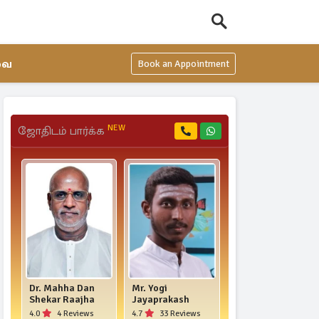
வை
Book an Appointment
NEW
ஜோதிடம் பார்க்க
Dr. Mahha Dan
Mr. Yogi
Kaniyar AN
Shekar Raajha
Jayaprakash
Rajasekar
4.0
4 Reviews
4.7
33 Reviews
0.0
0 Reviews