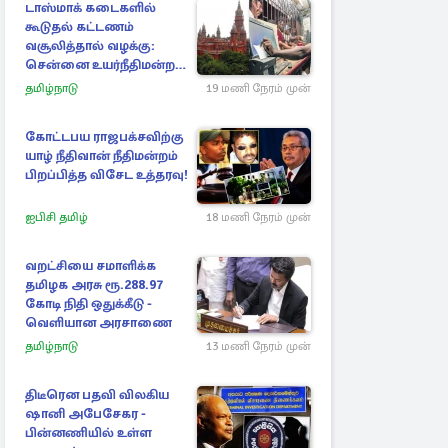
டாஸ்மாக் கடைகளில்
கூடுதல் கட்டணம்
வசூலித்தால் வழக்கு:
சென்னை உயர்நீதிமன்றம்
உத்தரவு
தமிழ்நாடு
19 மணி நேரம் முன்
கோட்டபய ராஜபக்சவிற்கு
யாழ் நீதிவான் நீதிமன்றம்
பிறப்பித்த விசேட உத்தரவு!
ஐபிசி தமிழ்
18 மணி நேரம் முன்
வறட்சியை சமாளிக்க
தமிழக அரசு ரூ.288.97
கோடி நிதி ஒதுக்கீடு -
வெளியான அரசாணை
தமிழ்நாடு
13 மணி நேரம் முன்
திடீரென பதவி விலகிய
ஷானி அபேசேகர -
பின்னணியில் உள்ள