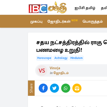
ஐபிசி தமிழ்
தம
NEW
முகப்பு
ஜோதிடர்கள்
பொருத்தம்
சதய நட்சத்திரத்தில் ராகு ப
பணமழை உறுதி!
Horoscope
Astrology
Hinduism
Vinoja
in
ஜோதிடம்
Share