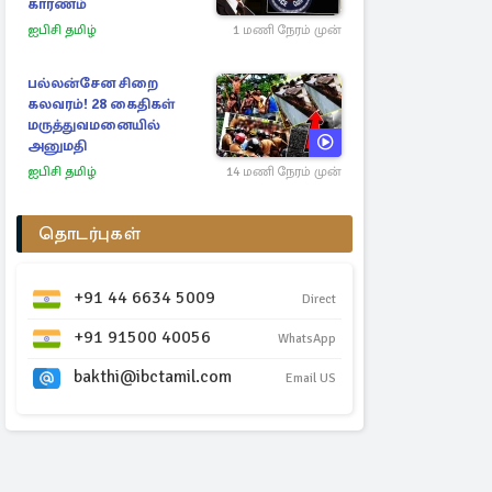
காரணம்
ஐபிசி தமிழ்
1 மணி நேரம் முன்
பல்லன்சேன சிறை
கலவரம்! 28 கைதிகள்
மருத்துவமனையில்
அனுமதி
ஐபிசி தமிழ்
14 மணி நேரம் முன்
தொடர்புகள்
+91 44 6634 5009
Direct
+91 91500 40056
WhatsApp
bakthi@ibctamil.com
Email US