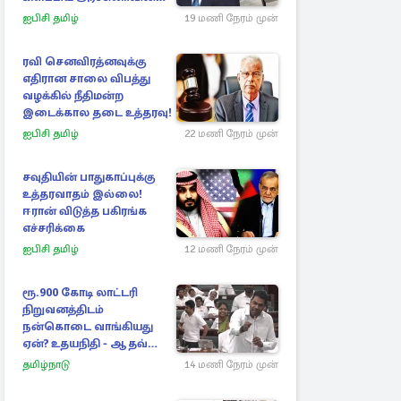
அறிக்கை
ஐபிசி தமிழ்
19 மணி நேரம் முன்
ரவி செனவிரத்னவுக்கு
எதிரான சாலை விபத்து
வழக்கில் நீதிமன்ற
இடைக்கால தடை உத்தரவு!
ஐபிசி தமிழ்
22 மணி நேரம் முன்
சவுதியின் பாதுகாப்புக்கு
உத்தரவாதம் இல்லை!
ஈரான் விடுத்த பகிரங்க
எச்சரிக்கை
ஐபிசி தமிழ்
12 மணி நேரம் முன்
ரூ.900 கோடி லாட்டரி
நிறுவனத்திடம்
நன்கொடை வாங்கியது
ஏன்? உதயநிதி - ஆதவ்
விவாதம்
தமிழ்நாடு
14 மணி நேரம் முன்