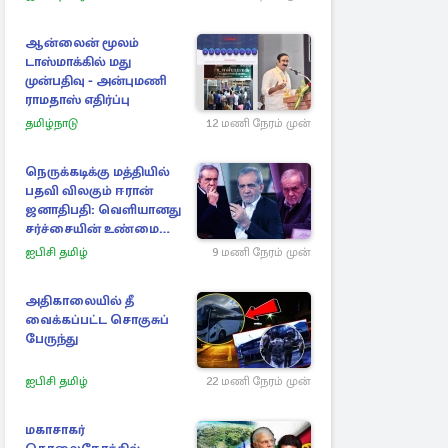
ஆன்லைன் மூலம்
டாஸ்மாக்கில் மது
முன்பதிவு - அன்புமணி
ராமதாஸ் எதிர்ப்பு
தமிழ்நாடு
12 மணி நேரம் முன்
நெருக்கடிக்கு மத்தியில்
பதவி விலகும் ஈரான்
ஜனாதிபதி: வெளியானது
சர்ச்சையின் உண்மை
நிலை
ஐபிசி தமிழ்
9 மணி நேரம் முன்
அதிகாலையில் தீ
வைக்கப்பட்ட சொகுசுப்
பேருந்து
ஐபிசி தமிழ்
22 மணி நேரம் முன்
மகாசாகர்