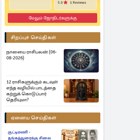
5.0
1 Reviews
மேலும் ஜோதிடர்களுக்கு
சிறப்புச் செய்திகள்
நாளைய ராசிபலன் (06-
08-2026)
12 ராசிகளுக்கும் கடவுள்
எந்த வழியில் பாடத்தை
கற்றுக் கொடுப்பார்
தெரியுமா?
ஏனைய செய்திகள்
குட்டிமணி -
தங்கத்துரைக்கு சிலை