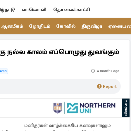
ிழ்நாடு
வானொலி
தொலைக்காட்சி
ஆன்மீகம்
ஜோதிடம்
கோவில்
திருவிழா
ஏனைய
ு நல்ல காலம் எப்பொழுது துவங்கும்
avan
4 months ago
Report
விளம்பரம்
மனிதர்கள் வாழ்க்கையே கனவுகளாலும்