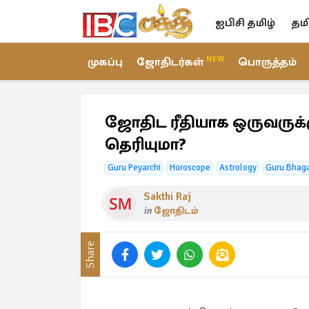
ஐபிசி தமிழ்
தம
NEW
முகப்பு
ஜோதிடர்கள்
பொருத்தம்
ஜோதிட ரீதியாக ஒருவருக்க
தெரியுமா?
Guru Peyarchi
Horoscope
Astrology
Guru Bhag
Sakthi Raj
in
ஜோதிடம்
Share