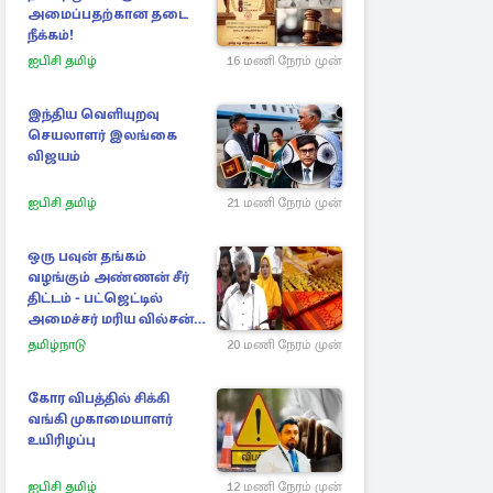
அமைப்பதற்கான தடை
நீக்கம்!
ஐபிசி தமிழ்
16 மணி நேரம் முன்
இந்திய வெளியுறவு
செயலாளர் இலங்கை
விஜயம்
ஐபிசி தமிழ்
21 மணி நேரம் முன்
ஒரு பவுன் தங்கம்
வழங்கும் அண்ணன் சீர்
திட்டம் - பட்ஜெட்டில்
அமைச்சர் மரிய வில்சன்
அறிவிப்பு!
தமிழ்நாடு
20 மணி நேரம் முன்
கோர விபத்தில் சிக்கி
வங்கி முகாமையாளர்
உயிரிழப்பு
ஐபிசி தமிழ்
12 மணி நேரம் முன்