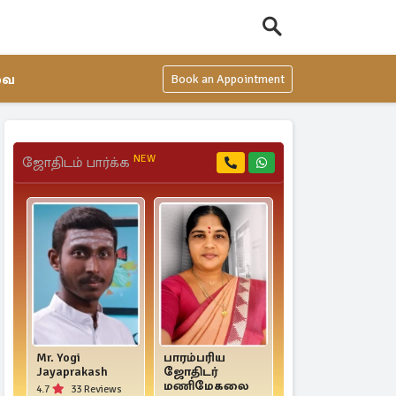
வை
Book an Appointment
NEW
ஜோதிடம் பார்க்க
Mr. Yogi
பாரம்பரிய
Mr. D. R. Mahas
Jayaprakash
ஜோதிடர்
Raja
மணிமேகலை
4.7
33 Reviews
4.9
16 Reviews