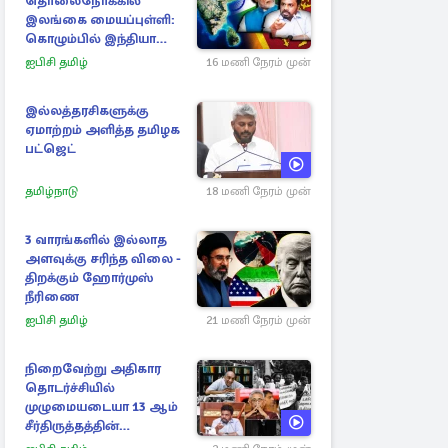
தொலைநோக்கில்
இலங்கை மையப்புள்ளி:
கொழும்பில் இந்தியா
அழுத்தம்
ஐபிசி தமிழ்
16 மணி நேரம் முன்
இல்லத்தரசிகளுக்கு
ஏமாற்றம் அளித்த தமிழக
பட்ஜெட்
தமிழ்நாடு
18 மணி நேரம் முன்
3 வாரங்களில் இல்லாத
அளவுக்கு சரிந்த விலை -
திறக்கும் ஹோர்முஸ்
நீரிணை
ஐபிசி தமிழ்
21 மணி நேரம் முன்
நிறைவேற்று அதிகார
தொடர்ச்சியில்
முழுமையடையா 13 ஆம்
சீர்திருத்தத்தின்
மாயத்தோற்றம்