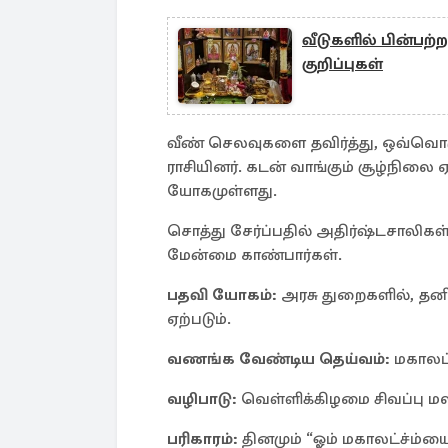
வீடுகளில் பின்பற
குறிப்புகள்
வீண் செலவுகளை தவிர்த்து, ஒவ்வொர
ராசியினர். கடன் வாங்கும் சூழ்நிலை ஏ
யோகமுள்ளது.
சொத்து சேர்ப்பதில் அதிர்ஷ்டசாலிகள்
மேன்மை காண்பார்கள்.
பதவி யோகம்:
அரசு துறைகளில், தனி
ஏற்படும்.
வணங்க வேண்டிய தெய்வம்:
மகாலட்
வழிபாடு:
வெள்ளிக்கிழமை சிவப்பு மல
பரிகாரம்:
தினமும் “ஓம் மகாலட்ச்ம்