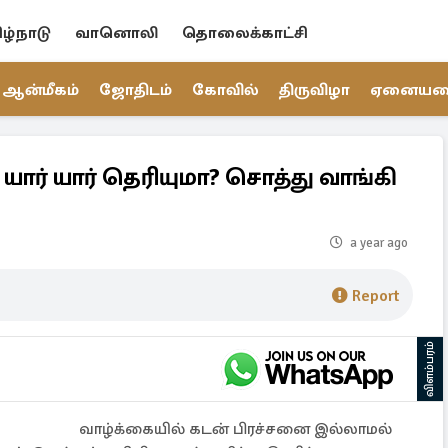
ிழ்நாடு
வானொலி
தொலைக்காட்சி
ஆன்மீகம்
ஜோதிடம்
கோவில்
திருவிழா
ஏனைய
ார் யார் தெரியுமா? சொத்து வாங்கி
a year ago
Report
விளம்பரம்
வாழ்க்கையில் கடன் பிரச்சனை இல்லாமல்