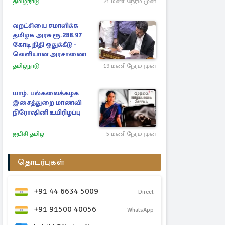
தமிழ்நாடு
21 மணி நேரம் முன்
வறட்சியை சமாளிக்க
தமிழக அரசு ரூ.288.97
கோடி நிதி ஒதுக்கீடு -
வெளியான அரசாணை
தமிழ்நாடு
19 மணி நேரம் முன்
யாழ். பல்கலைக்கழக
இசைத்துறை மாணவி
நிரோஷினி உயிரிழப்பு
ஐபிசி தமிழ்
5 மணி நேரம் முன்
தொடர்புகள்
+91 44 6634 5009
Direct
+91 91500 40056
WhatsApp