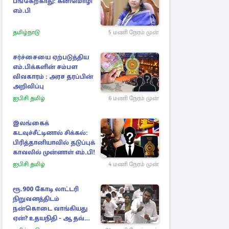
பங்கேற்காது: கனிமொழி
எம்.பி
தமிழ்நாடு
5 மணி நேரம் முன்
சர்ச்சையை ஏற்படுத்திய
எம்.பிக்களின் சம்பள
விவகாரம் : அரச தரப்பின்
அறிவிப்பு
ஐபிசி தமிழ்
6 மணி நேரம் முன்
இலங்கைக்
கடவுச்சீட்டினால் சிக்கல்:
பிரித்தானியாவில் தடுப்புக்
காவலில் முன்னாள் எம்.பி!
ஐபிசி தமிழ்
4 மணி நேரம் முன்
ரூ.900 கோடி லாட்டரி
நிறுவனத்திடம்
நன்கொடை வாங்கியது
ஏன்? உதயநிதி - ஆதவ்
விவாதம்