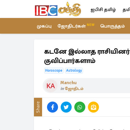
ஐபிசி தமிழ்
தம
NEW
முகப்பு
ஜோதிடர்கள்
பொருத்தம்
கடனே இல்லாத ராசியினர் ய
குவிப்பார்களாம்
Horoscope
Astrology
Manchu
in
ஜோதிடம்
Share