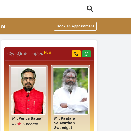
வை
Book an Appointment
NEW
ஜோதிடம் பார்க்க
Mr. Venus Balaaji
Mr. Paalaru
Mr. Yogi
Velayutham
Jayaprakash
4.2
5 Reviews
Swamigal
4.7
33 Reviews