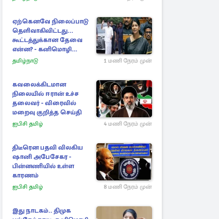
ஏற்கெனவே நிலைப்பாடு
தெளிவாகிவிட்டது...
கூட்டத்துக்கான தேவை
என்ன? - கனிமொழி
விமர்சனம்
தமிழ்நாடு
1 மணி நேரம் முன்
கவலைக்கிடமான
நிலையில் ஈரான் உச்ச
தலைவர் - விரைவில்
மறைவு குறித்த செய்தி
ஐபிசி தமிழ்
4 மணி நேரம் முன்
திடீரென பதவி விலகிய
ஷானி அபேசேகர -
பின்னணியில் உள்ள
காரணம்
ஐபிசி தமிழ்
8 மணி நேரம் முன்
இது நாடகம்.. திமுக