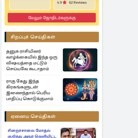
4.9
62 Reviews
மேலும் ஜோதிடர்களுக்கு
சிறப்புச் செய்திகள்
தனுசு ராசியினர்
வாழ்க்கையில் இந்த ஒரு
விஷயத்தை மட்டும்
செய்யவே கூடாதாம்
ராகு கேது இந்த
கிரகங்களுடன்
இணைந்தால் பெரிய
பாதிப்பு கொடுக்குமாம்
ஏனைய செய்திகள்
சிறைச்சாலை மோதல்
குறித்து அநுர வெளியிட்ட