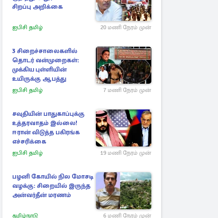
சிறப்பு அறிக்கை
ஐபிசி தமிழ்
20 மணி நேரம் முன்
3 சிறைச்சாலைகளில்
தொடர் வன்முறைகள்:
முக்கிய புள்ளியின்
உயிருக்கு ஆபத்து
ஐபிசி தமிழ்
7 மணி நேரம் முன்
சவுதியின் பாதுகாப்புக்கு
உத்தரவாதம் இல்லை!
ஈரான் விடுத்த பகிரங்க
எச்சரிக்கை
ஐபிசி தமிழ்
19 மணி நேரம் முன்
பழனி கோயில் நில மோசடி
வழக்கு: சிறையில் இருந்த
அன்வர்தீன் மரணம்
தமிழ்நாடு
6 மணி நேரம் முன்