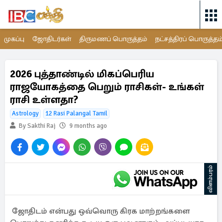
முகப்பு
ஜோதிடர்கள்
திருமணப் பொருத்தம்
நட்சத்திரப் பொருத்தம
2026 புத்தாண்டில் மிகப்பெரிய
ராஜயோகத்தை பெறும் ராசிகள்- உங்கள்
ராசி உள்ளதா?
Astrology
12 Rasi Palangal Tamil
By Sakthi Raj
9 months ago
விளம்பரம்
ஜோதிடம் என்பது ஒவ்வொரு கிரக மாற்றங்களை