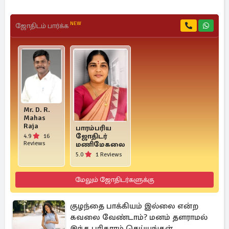
NEW
ஜோதிடம் பார்க்க
Mr. D. R.
Mahas
Raja
பாரம்பரிய
ஜோதிடர்
4.9
16
Reviews
மணிமேகலை
5.0
1 Reviews
மேலும் ஜோதிடர்களுக்கு
குழந்தை பாக்கியம் இல்லை என்ற
கவலை வேண்டாம்? மனம் தளராமல்
இந்த பரிகாரம் செய்யுங்கள்