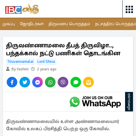
முகப்பு
ஜோதிடர்கள்
திருமணப் பொருத்தம்
நட்சத்திரப் பொருத்தம
திருவண்ணாமலை தீபத் திருவிழா..,
பந்தக்கால் நட்டு பணிகள் தொடங்கின
Tiruvannamalai
Lord Shiva
By Yashini
2 years ago
விளம்பரம்
திருவண்ணாமலையில் உள்ள அண்ணாமலையார்
கோவில் உலகப் பிரசித்தி பெற்ற ஒரு கோவில்.