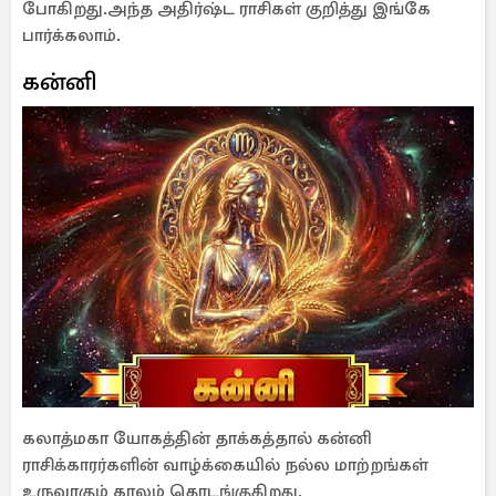
போகிறது.அந்த அதிர்ஷ்ட ராசிகள் குறித்து இங்கே
பார்க்கலாம்.
கன்னி
கலாத்மகா யோகத்தின் தாக்கத்தால் கன்னி
ராசிக்காரர்களின் வாழ்க்கையில் நல்ல மாற்றங்கள்
உருவாகும் காலம் தொடங்குகிறது.