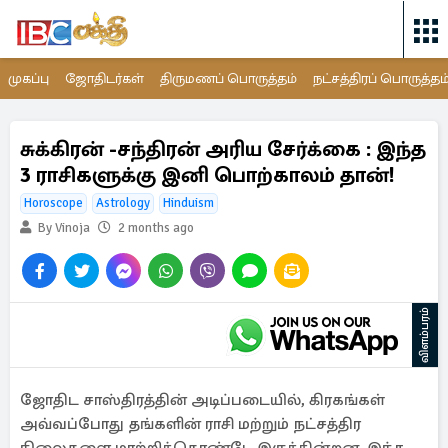
முகப்பு
ஜோதிடர்கள்
திருமணப் பொருத்தம்
நட்சத்திரப் பொருத்தம
சுக்கிரன் -சந்திரன் அரிய சேர்க்கை : இந்த
3 ராசிகளுக்கு இனி பொற்காலம் தான்!
Horoscope
Astrology
Hinduism
By Vinoja
2 months ago
விளம்பரம்
ஜோதிட சாஸ்திரத்தின் அடிப்படையில், கிரகங்கள்
அவ்வப்போது தங்களின் ராசி மற்றும் நட்சத்திர