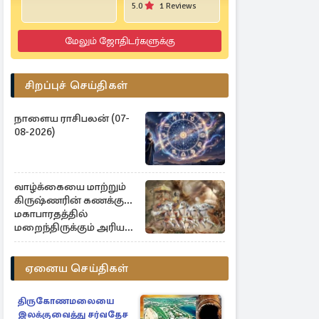
5.0
1 Reviews
மேலும் ஜோதிடர்களுக்கு
சிறப்புச் செய்திகள்
நாளைய ராசிபலன் (07-
08-2026)
வாழ்க்கையை மாற்றும்
கிருஷ்ணரின் கணக்கு...
மகாபாரதத்தில்
மறைந்திருக்கும் அரிய
உண்மை
ஏனைய செய்திகள்
திருகோணமலையை
இலக்குவைத்து சர்வதேச