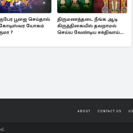
 குபேர பூஜை செய்தால்
திருமணத்தடை நீங்க ஆடி
 கோடிஸ்வர யோகம்
கிருத்திகையில் தவறாமல்
ுமா ?
செய்ய வேண்டிய சக்திவாய்ந்த
வழிபாடு
ABOUT
CONTACT US
U
ed.