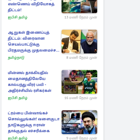
எண்ணெய் விநியோகத்
திட்டம்!
ஐபிசி தமிழ்
13 மணி நேரம் முன்
ஆறுகள் இணைப்புத்
திட்டம்: விரைவான
செயல்பாட்டுக்கு
பிரதமருக்கு முதலமைச்சர்
கடிதம்
தமிழ்நாடு
8 மணி நேரம் முன்
மின்னல் தாக்கியதில்
மைதானத்திலேயே
கால்பந்து வீரர் பலி -
அதிர்ச்சியில் ரசிகர்கள்
ஐபிசி தமிழ்
16 மணி நேரம் முன்
ட்ரம்பை பின்வாங்கச்
சொல்லுங்கள்! வளைகுடா
நாடுகளுக்கு ஈரான்
தாக்குதல் எச்சரிக்கை
ஐபிசி தமிழ்
9 மணி நேரம் முன்