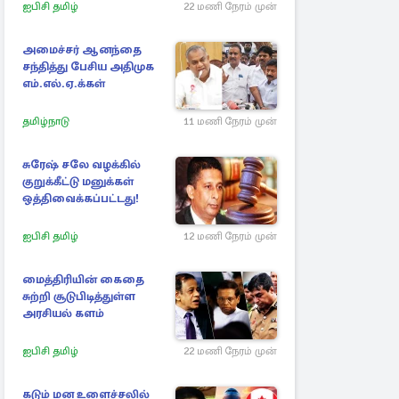
ஐபிசி தமிழ்
22 மணி நேரம் முன்
அமைச்சர் ஆனந்தை
சந்தித்து பேசிய அதிமுக
எம்.எல்.ஏ.க்கள்
தமிழ்நாடு
11 மணி நேரம் முன்
சுரேஷ் சலே வழக்கில்
குறுக்கீட்டு மனுக்கள்
ஒத்திவைக்கப்பட்டது!
ஐபிசி தமிழ்
12 மணி நேரம் முன்
மைத்திரியின் கைதை
சுற்றி சூடுபிடித்துள்ள
அரசியல் களம்
ஐபிசி தமிழ்
22 மணி நேரம் முன்
கடும் மன உளைச்சலில்