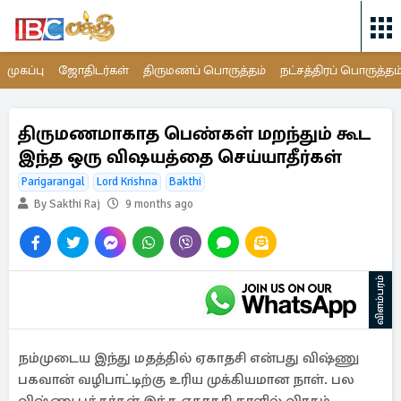
முகப்பு
ஜோதிடர்கள்
திருமணப் பொருத்தம்
நட்சத்திரப் பொருத்தம
திருமணமாகாத பெண்கள் மறந்தும் கூட
இந்த ஒரு விஷயத்தை செய்யாதீர்கள்
Parigarangal
Lord Krishna
Bakthi
By Sakthi Raj
9 months ago
விளம்பரம்
நம்முடைய இந்து மதத்தில் ஏகாதசி என்பது விஷ்ணு
பகவான் வழிபாட்டிற்கு உரிய முக்கியமான நாள். பல