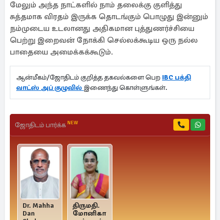
மேலும் அந்த நாட்களில் நாம் தலைக்கு குளித்து
சுத்தமாக விரதம் இருக்க தொடங்கும் பொழுது இன்னும்
நம்முடைய உடலானது அதிகமான புத்துணர்ச்சியை
பெற்று இறைவன் நோக்கி செல்லக்கூடிய ஒரு நல்ல
பாதையை அமைக்கக்கூடும்.
ஆன்மீகம்/ஜோதிடம் குறித்த தகவல்களை பெற
IBC பக்தி
வாட்ஸ் அப் குழுவில்
இணைந்து கொள்ளுங்கள்.
NEW
ஜோதிடம் பார்க்க
Dr. Mahha
திருமதி.
Dan
மோனிகா