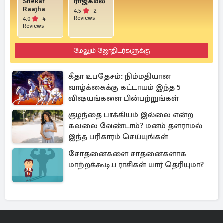
Shekar
ராஜ்கமல்
Raajha
4.5
2
Reviews
4.0
4
Reviews
மேலும் ஜோதிடர்களுக்கு
கீதா உபதேசம்: நிம்மதியான
வாழ்க்கைக்கு கட்டாயம் இந்த 5
விஷயங்களை பின்பற்றுங்கள்
குழந்தை பாக்கியம் இல்லை என்ற
கவலை வேண்டாம்? மனம் தளராமல்
இந்த பரிகாரம் செய்யுங்கள்
சோதனைகளை சாதனைகளாக
மாற்றக்கூடிய ராசிகள் யார் தெரியுமா?