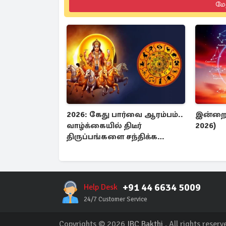
மே
2026: கேது பார்வை ஆரம்பம்..
இன்றைய
வாழ்க்கையில் திடீர்
2026)
திருப்பங்களை சந்திக்க
போகும் ராசிகள் யார் ?
+91 44 6634 5009
Help Desk
24/7 Customer Service
Copyrights © 2026
IBC Bakthi
. All rights reserv