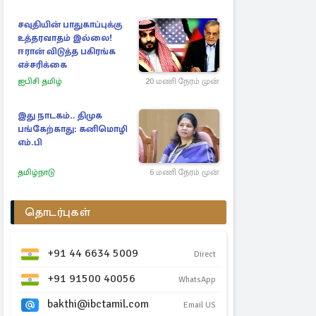
சவுதியின் பாதுகாப்புக்கு
உத்தரவாதம் இல்லை!
ஈரான் விடுத்த பகிரங்க
எச்சரிக்கை
ஐபிசி தமிழ்
20 மணி நேரம் முன்
இது நாடகம்.. திமுக
பங்கேற்காது: கனிமொழி
எம்.பி
தமிழ்நாடு
6 மணி நேரம் முன்
தொடர்புகள்
+91 44 6634 5009
Direct
+91 91500 40056
WhatsApp
bakthi@ibctamil.com
Email US