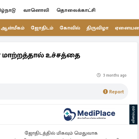
ிழ்நாடு
வானொலி
தொலைக்காட்சி
ஆன்மீகம்
ஜோதிடம்
கோவில்
திருவிழா
ஏனைய
் மாற்றத்தால் உச்சத்தை
3 months ago
Report
விளம்பரம்
ஜோதிடத்தில் மிகவும் மெதுவாக