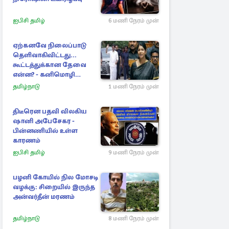
ஐபிசி தமிழ்
6 மணி நேரம் முன்
ஏற்கனவே நிலைப்பாடு
தெளிவாகிவிட்டது...
கூட்டத்துக்கான தேவை
என்ன? - கனிமொழி
விமர்சனம்
தமிழ்நாடு
1 மணி நேரம் முன்
திடீரென பதவி விலகிய
ஷானி அபேசேகர -
பின்னணியில் உள்ள
காரணம்
ஐபிசி தமிழ்
9 மணி நேரம் முன்
பழனி கோயில் நில மோசடி
வழக்கு: சிறையில் இருந்த
அன்வர்தீன் மரணம்
தமிழ்நாடு
8 மணி நேரம் முன்