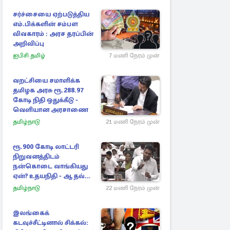
சர்ச்சையை ஏற்படுத்திய
எம்.பிக்களின் சம்பள
விவகாரம் : அரச தரப்பின்
அறிவிப்பு
ஐபிசி தமிழ்
7 மணி நேரம் முன்
வறட்சியை சமாளிக்க
தமிழக அரசு ரூ.288.97
கோடி நிதி ஒதுக்கீடு -
வெளியான அரசாணை
தமிழ்நாடு
21 மணி நேரம் முன்
ரூ.900 கோடி லாட்டரி
நிறுவனத்திடம்
நன்கொடை வாங்கியது
ஏன்? உதயநிதி - ஆதவ்
விவாதம்
தமிழ்நாடு
22 மணி நேரம் முன்
இலங்கைக்
கடவுச்சீட்டினால் சிக்கல்: