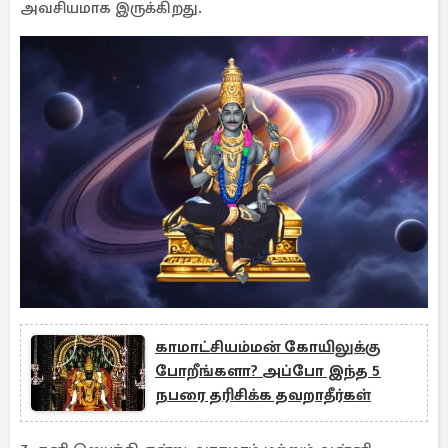
அவசியமாக இருக்கிறது.
காமாட்சியம்மன் கோயிலுக்கு
போறீங்களா? அப்போ இந்த 5
நபரை தரிசிக்க தவறாதீர்கள்