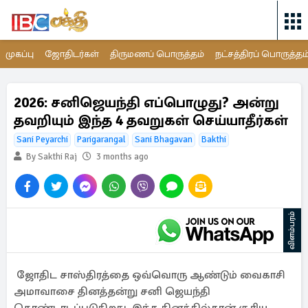
முகப்பு
ஜோதிடர்கள்
திருமணப் பொருத்தம்
நட்சத்திரப் பொருத்தம
2026: சனிஜெயந்தி எப்பொழுது? அன்று
தவறியும் இந்த 4 தவறுகள் செய்யாதீர்கள்
Sani Peyarchi
Parigarangal
Sani Bhagavan
Bakthi
By Sakthi Raj
3 months ago
விளம்பரம்
ஜோதிட சாஸ்திரத்தை ஒவ்வொரு ஆண்டும் வைகாசி
அமாவாசை தினத்தன்று சனி ஜெயந்தி