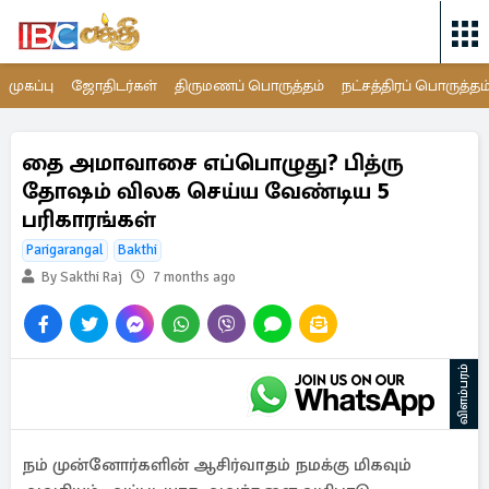
முகப்பு
ஜோதிடர்கள்
திருமணப் பொருத்தம்
நட்சத்திரப் பொருத்தம
தை அமாவாசை எப்பொழுது? பித்ரு
தோஷம் விலக செய்ய வேண்டிய 5
பரிகாரங்கள்
Parigarangal
Bakthi
By Sakthi Raj
7 months ago
விளம்பரம்
நம் முன்னோர்களின் ஆசிர்வாதம் நமக்கு மிகவும்