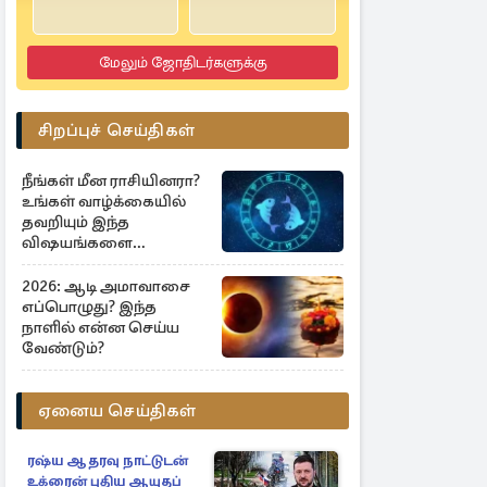
4.9
45 Reviews
மேலும் ஜோதிடர்களுக்கு
சிறப்புச் செய்திகள்
நீங்கள் மீன ராசியினரா?
உங்கள் வாழ்க்கையில்
தவறியும் இந்த
விஷயங்களை
செய்யாதீர்கள்
2026: ஆடி அமாவாசை
எப்பொழுது? இந்த
நாளில் என்ன செய்ய
வேண்டும்?
ஏனைய செய்திகள்
ரஷ்ய ஆதரவு நாட்டுடன்
உக்ரைன் புதிய ஆயுதப்