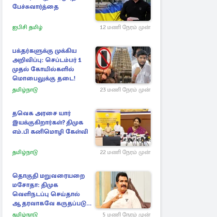
பேச்சுவார்த்தை
ஐபிசி தமிழ்
12 மணி நேரம் முன்
பக்தர்களுக்கு முக்கிய
அறிவிப்பு: செப்டம்பர் 1
முதல் கோயில்களில்
மொபைலுக்கு தடை!
தமிழ்நாடு
23 மணி நேரம் முன்
தவெக அரசை யார்
இயக்குகிறார்கள்? திமுக
எம்.பி கனிமொழி கேள்வி
தமிழ்நாடு
22 மணி நேரம் முன்
தொகுதி மறுவரையறை
மசோதா: திமுக
வெளிநடப்பு செய்தால்
ஆதரவாகவே கருதப்படும்
– அமைச்சர் நிர்மல்குமார்
தமிழ்நாடு
5 மணி நேரம் முன்