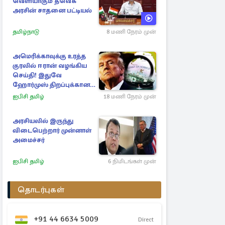
வெளியாகும் தவெக
அரசின் சாதனை பட்டியல்
தமிழ்நாடு
8 மணி நேரம் முன்
அமெரிக்காவுக்கு உரத்த
குரலில் ஈரான் வழங்கிய
செய்தி! இதுவே
ஹோர்முஸ் திறப்புக்கான
நிபந்தனை
ஐபிசி தமிழ்
18 மணி நேரம் முன்
அரசியலில் இருந்து
விடைபெற்றார் முன்னாள்
அமைச்சர்
ஐபிசி தமிழ்
6 நிமிடங்கள் முன்
தொடர்புகள்
+91 44 6634 5009
Direct