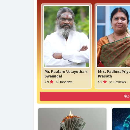
Mr. Paalaru Velayutham
Mrs. PadhmaPriy
Swamigal
Prasath
4.9
62 Reviews
4.9
45 Reviews
மே