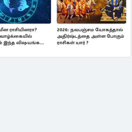
 மீன ராசியினரா?
2026: நவபஞ்சம யோகத்தால்
 வாழ்க்கையில்
அதிர்ஷ்டத்தை அள்ள போகும்
ம் இந்த விஷயங்களை
ராசிகள் யார் ?
ீர்கள்