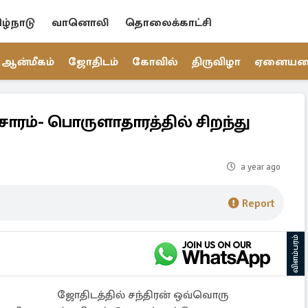
ிழ்நாடு
வானொலி
தொலைக்காட்சி
ஆன்மீகம்
ஜோதிடம்
கோவில்
திருவிழா
ஏனைய
்சாரம்- பொருளாதாரத்தில் சிறந்து
a year ago
Report
விளம்பரம்
ஜோதிடத்தில் சந்திரன் ஒவ்வொரு