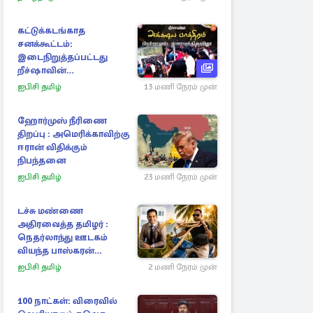
கட்டுக்கடங்காத
சனக்கூட்டம்:
இடைநிறுத்தப்பட்டது
றீச்ஷாவின்
உணவுத்திருவிழா!
ஐபிசி தமிழ்
13 மணி நேரம் முன்
ஹோர்முஸ் நீரிணை
திறப்பு : அமெரிக்காவிற்கு
ஈரான் விதிக்கும்
நிபந்தனை
ஐபிசி தமிழ்
23 மணி நேரம் முன்
டச்சு மண்ணை
அதிரவைத்த தமிழர் :
நெதர்லாந்து ஊடகம்
வியந்த பாஸ்கரன்
கந்தையாவின் 5,445 கோடி
ஐபிசி தமிழ்
2 மணி நேரம் முன்
ரூபாய் சாம்ராஜ்யம்
100 நாட்கள்: விரைவில்