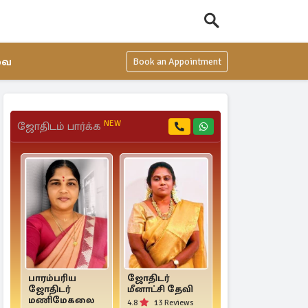
வை
Book an Appointment
NEW
ஜோதிடம் பார்க்க
பாரம்பரிய
ஜோதிடர்
Mr. Vel Shankar
ஜோதிடர்
மீனாட்சி தேவி
4.8
44 Reviews
மணிமேகலை
4.8
13 Reviews