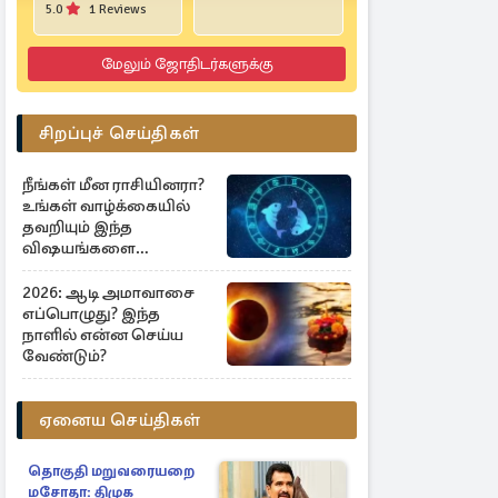
5.0
1 Reviews
மேலும் ஜோதிடர்களுக்கு
சிறப்புச் செய்திகள்
நீங்கள் மீன ராசியினரா?
உங்கள் வாழ்க்கையில்
தவறியும் இந்த
விஷயங்களை
செய்யாதீர்கள்
2026: ஆடி அமாவாசை
எப்பொழுது? இந்த
நாளில் என்ன செய்ய
வேண்டும்?
ஏனைய செய்திகள்
தொகுதி மறுவரையறை
மசோதா: திமுக