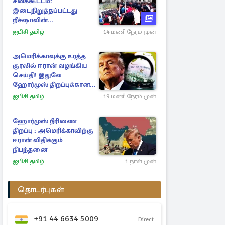
சனக்கூட்டம்:
இடைநிறுத்தப்பட்டது
றீச்ஷாவின்
உணவுத்திருவிழா!
ஐபிசி தமிழ்
14 மணி நேரம் முன்
அமெரிக்காவுக்கு உரத்த
குரலில் ஈரான் வழங்கிய
செய்தி! இதுவே
ஹோர்முஸ் திறப்புக்கான
நிபந்தனை
ஐபிசி தமிழ்
19 மணி நேரம் முன்
ஹோர்முஸ் நீரிணை
திறப்பு : அமெரிக்காவிற்கு
ஈரான் விதிக்கும்
நிபந்தனை
ஐபிசி தமிழ்
1 நாள் முன்
தொடர்புகள்
+91 44 6634 5009
Direct