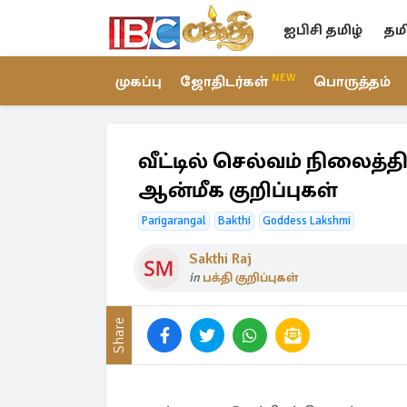
ஐபிசி தமிழ்
தம
NEW
முகப்பு
ஜோதிடர்கள்
பொருத்தம்
வீட்டில் செல்வம் நிலைத்த
ஆன்மீக குறிப்புகள்
Parigarangal
Bakthi
Goddess Lakshmi
Sakthi Raj
in
பக்தி குறிப்புகள்
Share