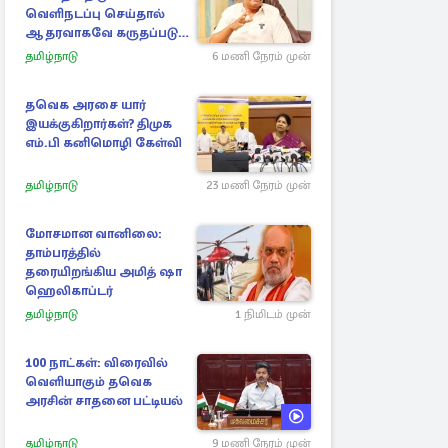
வெளிநடப்பு செய்தால்
ஆதரவாகவே கருதப்படும்
– அமைச்சர் நிர்மல்குமார்
தமிழ்நாடு
6 மணி நேரம் முன்
தவெக அரசை யார்
இயக்குகிறார்கள்? திமுக
எம்.பி கனிமொழி கேள்வி
தமிழ்நாடு
23 மணி நேரம் முன்
மோசமான வானிலை:
தாம்பரத்தில்
தரையிறங்கிய அமித் ஷா
ஹெலிகாப்டர்
தமிழ்நாடு
1 நிமிடம் முன்
100 நாட்கள்: விரைவில்
வெளியாகும் தவெக
அரசின் சாதனை பட்டியல்
தமிழ்நாடு
9 மணி நேரம் முன்