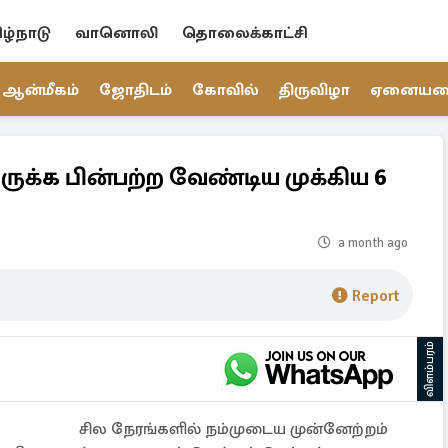
ிழ்நாடு
வானொலி
தொலைக்காட்சி
ஆன்மீகம்
ஜோதிடம்
கோவில்
திருவிழா
ஏனைய
ிருக்க பின்பற்ற வேண்டிய முக்கிய 6
a month ago
Report
விளம்பரம்
சில நேரங்களில் நம்முடைய முன்னேற்றம்