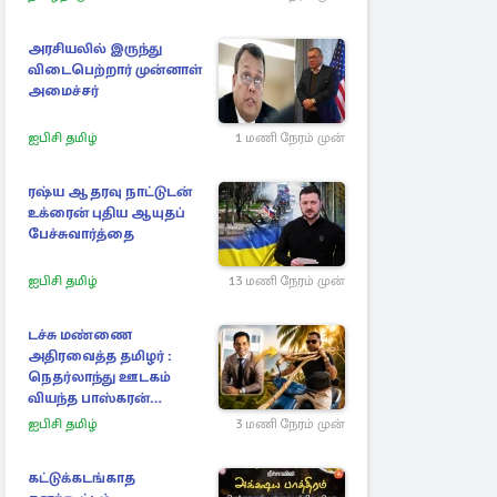
அரசியலில் இருந்து
விடைபெற்றார் முன்னாள்
அமைச்சர்
ஐபிசி தமிழ்
1 மணி நேரம் முன்
ரஷ்ய ஆதரவு நாட்டுடன்
உக்ரைன் புதிய ஆயுதப்
பேச்சுவார்த்தை
ஐபிசி தமிழ்
13 மணி நேரம் முன்
டச்சு மண்ணை
அதிரவைத்த தமிழர் :
நெதர்லாந்து ஊடகம்
வியந்த பாஸ்கரன்
கந்தையாவின் 5,445 கோடி
ஐபிசி தமிழ்
3 மணி நேரம் முன்
ரூபாய் சாம்ராஜ்யம்
கட்டுக்கடங்காத