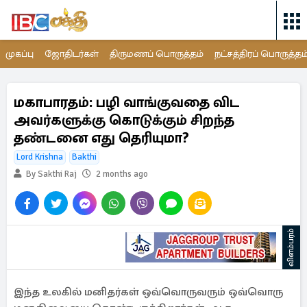
முகப்பு
ஜோதிடர்கள்
திருமணப் பொருத்தம்
நட்சத்திரப் பொருத்தம
மகாபாரதம்: பழி வாங்குவதை விட
அவர்களுக்கு கொடுக்கும் சிறந்த
தண்டனை எது தெரியுமா?
Lord Krishna
Bakthi
By Sakthi Raj
2 months ago
விளம்பரம்
இந்த உலகில் மனிதர்கள் ஒவ்வொருவரும் ஒவ்வொரு