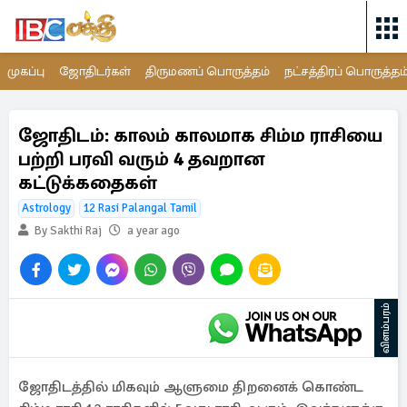
முகப்பு
ஜோதிடர்கள்
திருமணப் பொருத்தம்
நட்சத்திரப் பொருத்தம
ஜோதிடம்: காலம் காலமாக சிம்ம ராசியை
பற்றி பரவி வரும் 4 தவறான
கட்டுக்கதைகள்
Astrology
12 Rasi Palangal Tamil
By Sakthi Raj
a year ago
விளம்பரம்
ஜோதிடத்தில் மிகவும் ஆளுமை திறனைக் கொண்ட