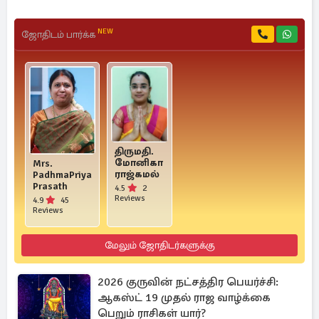
NEW
ஜோதிடம் பார்க்க
திருமதி.
மோனிகா
Mrs.
ராஜ்கமல்
PadhmaPriya
Prasath
4.5
2
Reviews
4.9
45
Reviews
மேலும் ஜோதிடர்களுக்கு
2026 குருவின் நட்சத்திர பெயர்ச்சி:
ஆகஸ்ட் 19 முதல் ராஜ வாழ்க்கை
பெறும் ராசிகள் யார்?