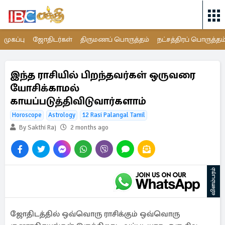
முகப்பு
ஜோதிடர்கள்
திருமணப் பொருத்தம்
நட்சத்திரப் பொருத்தம
இந்த ராசியில் பிறந்தவர்கள் ஒருவரை
யோசிக்காமல்
காயப்படுத்திவிடுவார்களாம்
Horoscope
Astrology
12 Rasi Palangal Tamil
By Sakthi Raj
2 months ago
விளம்பரம்
ஜோதிடத்தில் ஒவ்வொரு ராசிக்கும் ஒவ்வொரு