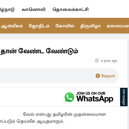
ிழ்நாடு
வானொலி
தொலைக்காட்சி
ஆன்மீகம்
ஜோதிடம்
கோவில்
திருவிழா
ஏனைய
 தான் வேண்ட வேண்டும்
a year ago
Report
விளம்பரம்
வேல் என்பது தமிழரின் முதன்மையான
படும் தெய்வீக ஆயுதமாகும்.