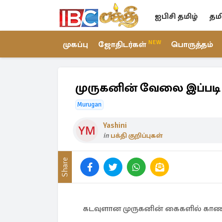
ஐபிசி தமிழ்
தம
NEW
முகப்பு
ஜோதிடர்கள்
பொருத்தம்
முருகனின் வேலை இப்படி
Murugan
Yashini
in
பக்தி குறிப்புகள்
Share
கடவுளான முருகனின் கைகளில் காணப்