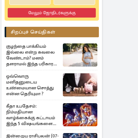
மேலும் ஜோதிடர்களுக்கு
சிறப்புச் செய்திகள்
குழந்தை பாக்கியம்
இல்லை என்ற கவலை
வேண்டாம்? மனம்
தளராமல் இந்த பரிகாரம்
செய்யுங்கள்
ஒவ்வொரு
மனிதனுடைய
உண்மையான சொத்து
என்ன தெரியுமா ?
கீதா உபதேசம்:
நிம்மதியான
வாழ்க்கைக்கு கட்டாயம்
இந்த 5 விஷயங்களை
பின்பற்றுங்கள்
இன்றைய ராசிபலன் (07-