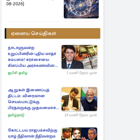
08-2026)
ஏனைய செய்திகள்
நாடாளுமன்ற
உறுப்பினரின் புதிய மாதச்
சம்பளம்! சர்ச்சையை
கிளப்பிய அர்ச்சுனாவின்
அறிக்கை
ஐபிசி தமிழ்
7 மணி நேரம் முன்
ஆறுகள் இணைப்புத்
திட்டம்: விரைவான
செயல்பாட்டுக்கு
பிரதமருக்கு முதலமைச்சர்
கடிதம்
தமிழ்நாடு
23 மணி நேரம் முன்
கோட்டபய ராஜபக்சவிற்கு
யாழ் நீதிவான் நீதிமன்றம்