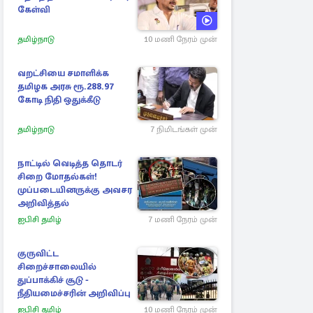
கேள்வி
தமிழ்நாடு
10 மணி நேரம் முன்
வறட்சியை சமாளிக்க
தமிழக அரசு ரூ.288.97
கோடி நிதி ஒதுக்கீடு
தமிழ்நாடு
7 நிமிடங்கள் முன்
நாட்டில் வெடித்த தொடர்
சிறை மோதல்கள்!
முப்படையினருக்கு அவசர
அறிவித்தல்
ஐபிசி தமிழ்
7 மணி நேரம் முன்
குருவிட்ட
சிறைச்சாலையில்
துப்பாக்கிச் சூடு -
நீதியமைச்சரின் அறிவிப்பு
ஐபிசி தமிழ்
10 மணி நேரம் முன்