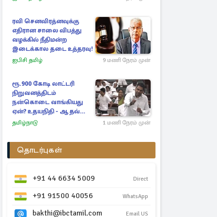
ரவி செனவிரத்னவுக்கு
எதிரான சாலை விபத்து
வழக்கில் நீதிமன்ற
இடைக்கால தடை உத்தரவு!
ஐபிசி தமிழ்
9 மணி நேரம் முன்
ரூ.900 கோடி லாட்டரி
நிறுவனத்திடம்
நன்கொடை வாங்கியது
ஏன்? உதயநிதி - ஆதவ்
விவாதம்
தமிழ்நாடு
1 மணி நேரம் முன்
தொடர்புகள்
+91 44 6634 5009
Direct
+91 91500 40056
WhatsApp
bakthi@ibctamil.com
Email US