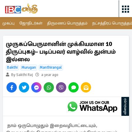
முகப்பு
ஜோதிடர்கள்
திருமணப் பொருத்தம்
நட்சத்திரப் பொருத்தம
முருகப்பெருமானின் முக்கியமான 10
திருப்புகழ்- படிப்பவர் வாழ்வில் துன்பம்
இல்லை
Bakthi
Murugan
Manthirangal
By Sakthi Raj
a year ago
விளம்பரம்
நாம் ஒருபொழுதும் இறைவழிபாட்டையும்,