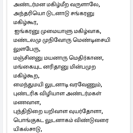
அண்டர்மன மகிழ்மீற வருளாலே,
அந்தரியொ டுடனாடு சங்கரனு
மகிழ்கூர,
ஐங்கரனு முமையாளு மகிழ்வாக,
மண்டலமு முநிவோரு மெண்டிசையி
லுளபேரு,
மஞ்சினனு மயனாரு மெதிர்காண,
மங்கையுட னரிதானு மின்பமுற
மகிழ்கூற,
மைந்துமயி லுடனாடி வரவேணும்,
புண்டரிக விழியாள அண்டர்மகள்
மணவாள,
புந்திநிறை யறிவாள வுயர்தோளா,
பொங்குகட லுடனாகம் விண்டுவரை
யிகல்சாடு,