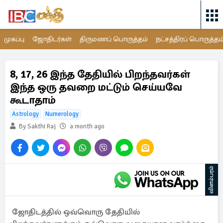
முகப்பு
ஜோதிடர்கள்
திருமணப் பொருத்தம்
நட்சத்திரப் பொருத்தம
8, 17, 26 இந்த தேதியில் பிறந்தவர்கள்
இந்த ஒரு தவறை மட்டும் செய்யவே
கூடாதாம்
Astrology
Numerology
By Sakthi Raj
a month ago
விளம்பரம்
ஜோதிடத்தில் ஒவ்வொரு தேதியில்