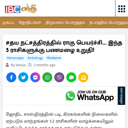
முகப்பு
ஜோதிடர்கள்
திருமணப் பொருத்தம்
நட்சத்திரப் பொருத்தம
சதய நட்சத்திரத்தில் ராகு பெயர்ச்சி... இந்த
3 ராசிகளுக்கு பணமழை உறுதி!
Horoscope
Astrology
Hinduism
By Vinoja
2 months ago
விளம்பரம்
ஜோதிட சாஸ்திரத்தின் படி, கிரகங்களின் நிலைகளில்
ஏற்படும் மாற்றங்கள் 12 ராசிகளின் வாழ்க்கையிலும்