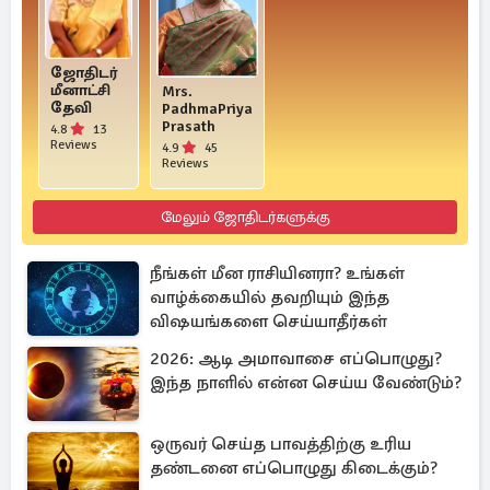
ஜோதிடர்
மீனாட்சி
Mrs.
தேவி
PadhmaPriya
Prasath
4.8
13
Reviews
4.9
45
Reviews
மேலும் ஜோதிடர்களுக்கு
நீங்கள் மீன ராசியினரா? உங்கள்
வாழ்க்கையில் தவறியும் இந்த
விஷயங்களை செய்யாதீர்கள்
2026: ஆடி அமாவாசை எப்பொழுது?
இந்த நாளில் என்ன செய்ய வேண்டும்?
ஒருவர் செய்த பாவத்திற்கு உரிய
தண்டனை எப்பொழுது கிடைக்கும்?