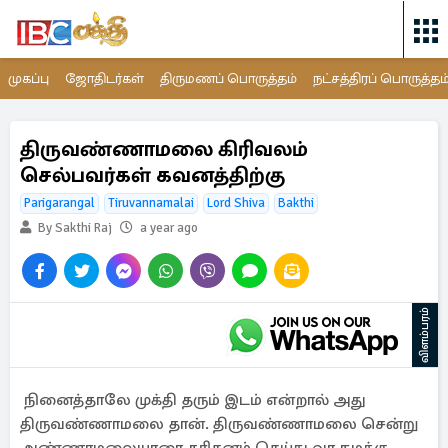
முகப்பு
ஜோதிடர்கள்
திருமணப் பொருத்தம்
நட்சத்திரப் பொருத்தம
திருவண்ணாமலை கிரிவலம்
செல்பவர்கள் கவனத்திற்கு
Parigarangal
Tiruvannamalai
Lord Shiva
Bakthi
By Sakthi Raj
a year ago
விளம்பரம்
நினைத்தாலே முக்தி தரும் இடம் என்றால் அது
திருவண்ணாமலை தான். திருவண்ணாமலை சென்று