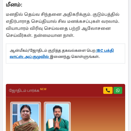
மீனம்:
மனதில் தெய்வ சிந்தனை அதிகரிக்கும். குடும்பத்தில்
எதிர்பாராத செய்தியால் சில மனக்கசப்புகள் வரலாம்.
வியாபாரம் விரிவு செய்வதை பற்றி ஆலோசனை
செய்வீர்கள். நன்மையான நாள்.
ஆன்மீகம்/ஜோதிடம் குறித்த தகவல்களை பெற
IBC பக்தி
வாட்ஸ் அப் குழுவில்
இணைந்து கொள்ளுங்கள்.
NEW
ஜோதிடம் பார்க்க