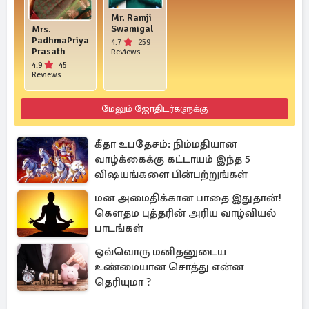
Mr. Ramji
Swamigal
Mrs.
PadhmaPriya
4.7
259
Prasath
Reviews
4.9
45
Reviews
மேலும் ஜோதிடர்களுக்கு
கீதா உபதேசம்: நிம்மதியான
வாழ்க்கைக்கு கட்டாயம் இந்த 5
விஷயங்களை பின்பற்றுங்கள்
மன அமைதிக்கான பாதை இதுதான்!
கௌதம புத்தரின் அரிய வாழ்வியல்
பாடங்கள்
ஒவ்வொரு மனிதனுடைய
உண்மையான சொத்து என்ன
தெரியுமா ?