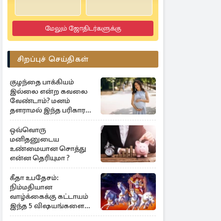
4.5
2 Reviews
மேலும் ஜோதிடர்களுக்கு
சிறப்புச் செய்திகள்
குழந்தை பாக்கியம்
இல்லை என்ற கவலை
வேண்டாம்? மனம்
தளராமல் இந்த பரிகாரம்
செய்யுங்கள்
ஒவ்வொரு
மனிதனுடைய
உண்மையான சொத்து
என்ன தெரியுமா ?
கீதா உபதேசம்:
நிம்மதியான
வாழ்க்கைக்கு கட்டாயம்
இந்த 5 விஷயங்களை
பின்பற்றுங்கள்