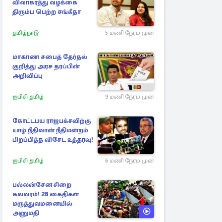
விவாகரத்து வழக்கை
திரும்ப பெற்ற சங்கீதா
தமிழ்நாடு
5 மணி நேரம் முன்
மாகாண சபைத் தேர்தல்
குறித்து அரச தரப்பின்
அறிவிப்பு
ஐபிசி தமிழ்
9 மணி நேரம் முன்
கோட்டபய ராஜபக்சவிற்கு
யாழ் நீதிவான் நீதிமன்றம்
பிறப்பித்த விசேட உத்தரவு!
ஐபிசி தமிழ்
6 மணி நேரம் முன்
பல்லன்சேன சிறை
கலவரம்! 28 கைதிகள்
மருத்துவமனையில்
அனுமதி