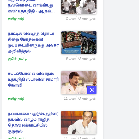
நன்கொடை வாங்கியது
ஏன்? உதயநிதி - ஆதவ்
விவாதம்
தமிழ்நாடு
2 மணி நேரம் முன்
நாட்டில் வெடித்த தொடர்
சிறை மோதல்கள்!
முப்படையினருக்கு அவசர
அறிவித்தல்
ஐபிசி தமிழ்
8 மணி நேரம் முன்
சட்டப்பேரவை விவாதம்:
உதயநிதி ஸ்டாலின் சரமாரி
கேள்வி
தமிழ்நாடு
11 மணி நேரம் முன்
நண்பர்கள் - குடும்பத்தினர்
தயவில் வாழும் ராஜித!
தொலைக்காட்சியில்
குமுறல்
ஐபிசி தமிழ்
15 மணி நேரம் முன்