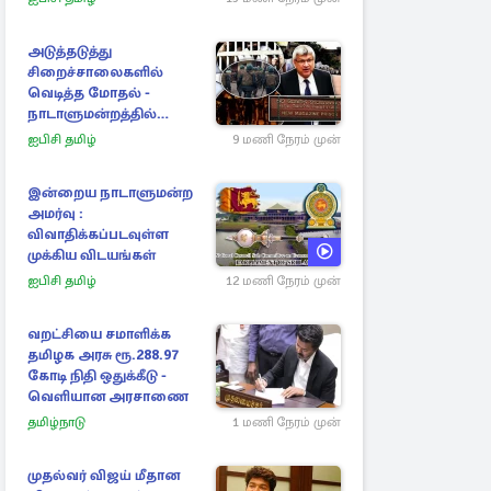
அடுத்தடுத்து
சிறைச்சாலைகளில்
வெடித்த மோதல் -
நாடாளுமன்றத்தில்
சலசலப்பு: அரசுக்கு
ஐபிசி தமிழ்
9 மணி நேரம் முன்
அழுத்தம்
இன்றைய நாடாளுமன்ற
அமர்வு :
விவாதிக்கப்படவுள்ள
முக்கிய விடயங்கள்
ஐபிசி தமிழ்
12 மணி நேரம் முன்
வறட்சியை சமாளிக்க
தமிழக அரசு ரூ.288.97
கோடி நிதி ஒதுக்கீடு -
வெளியான அரசாணை
தமிழ்நாடு
1 மணி நேரம் முன்
முதல்வர் விஜய் மீதான