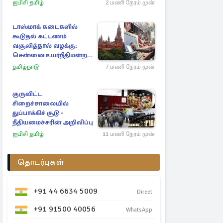
ஐபிசி தமிழ்
2 மணி நேரம் முன்
டாஸ்மாக் கடைகளில்
கூடுதல் கட்டணம்
வசூலித்தால் வழக்கு:
சென்னை உயர்நீதிமன்றம்
உத்தரவு
தமிழ்நாடு
7 மணி நேரம் முன்
குருவிட்ட
சிறைச்சாலையில்
துப்பாக்கிச் சூடு -
நீதியமைச்சரின் அறிவிப்பு
ஐபிசி தமிழ்
11 மணி நேரம் முன்
தொடர்புகள்
+91 44 6634 5009
Direct
+91 91500 40056
WhatsApp