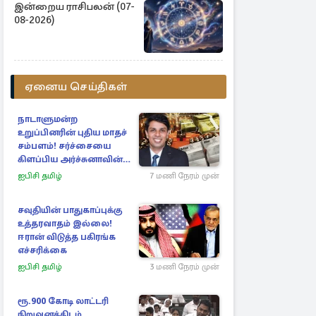
இன்றைய ராசிபலன் (07-
08-2026)
ஏனைய செய்திகள்
நாடாளுமன்ற
உறுப்பினரின் புதிய மாதச்
சம்பளம்! சர்ச்சையை
கிளப்பிய அர்ச்சுனாவின்
அறிக்கை
ஐபிசி தமிழ்
7 மணி நேரம் முன்
சவுதியின் பாதுகாப்புக்கு
உத்தரவாதம் இல்லை!
ஈரான் விடுத்த பகிரங்க
எச்சரிக்கை
ஐபிசி தமிழ்
3 மணி நேரம் முன்
ரூ.900 கோடி லாட்டரி
நிறுவனத்திடம்