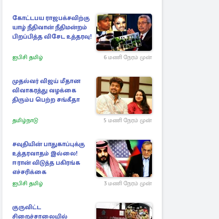
கோட்டபய ராஜபக்சவிற்கு
யாழ் நீதிவான் நீதிமன்றம்
பிறப்பித்த விசேட உத்தரவு!
ஐபிசி தமிழ்
6 மணி நேரம் முன்
முதல்வர் விஜய் மீதான
விவாகரத்து வழக்கை
திரும்ப பெற்ற சங்கீதா
தமிழ்நாடு
5 மணி நேரம் முன்
சவுதியின் பாதுகாப்புக்கு
உத்தரவாதம் இல்லை!
ஈரான் விடுத்த பகிரங்க
எச்சரிக்கை
ஐபிசி தமிழ்
3 மணி நேரம் முன்
குருவிட்ட
சிறைச்சாலையில்