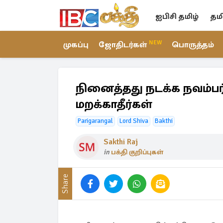
ஐபிசி தமிழ்
தம
NEW
முகப்பு
ஜோதிடர்கள்
பொருத்தம்
நினைத்தது நடக்க நவம்பர்
மறக்காதீர்கள்
Parigarangal
Lord Shiva
Bakthi
Sakthi Raj
in
பக்தி குறிப்புகள்
Share