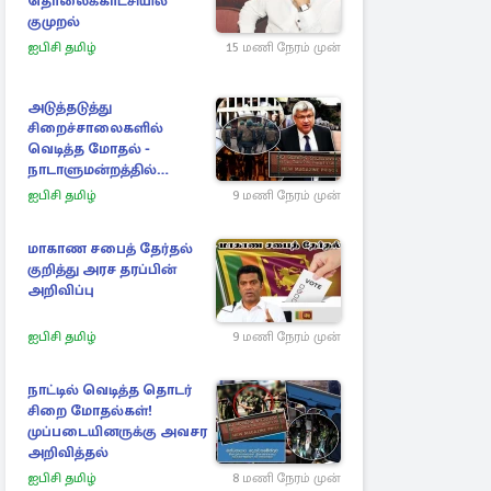
தொலைக்காட்சியில்
குமுறல்
ஐபிசி தமிழ்
15 மணி நேரம் முன்
அடுத்தடுத்து
சிறைச்சாலைகளில்
வெடித்த மோதல் -
நாடாளுமன்றத்தில்
சலசலப்பு: அரசுக்கு
ஐபிசி தமிழ்
9 மணி நேரம் முன்
அழுத்தம்
மாகாண சபைத் தேர்தல்
குறித்து அரச தரப்பின்
அறிவிப்பு
ஐபிசி தமிழ்
9 மணி நேரம் முன்
நாட்டில் வெடித்த தொடர்
சிறை மோதல்கள்!
முப்படையினருக்கு அவசர
அறிவித்தல்
ஐபிசி தமிழ்
8 மணி நேரம் முன்