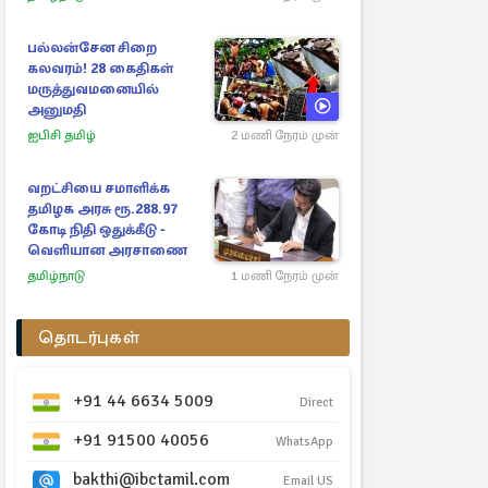
பல்லன்சேன சிறை
கலவரம்! 28 கைதிகள்
மருத்துவமனையில்
அனுமதி
ஐபிசி தமிழ்
2 மணி நேரம் முன்
வறட்சியை சமாளிக்க
தமிழக அரசு ரூ.288.97
கோடி நிதி ஒதுக்கீடு -
வெளியான அரசாணை
தமிழ்நாடு
1 மணி நேரம் முன்
தொடர்புகள்
+91 44 6634 5009
Direct
+91 91500 40056
WhatsApp
bakthi@ibctamil.com
Email US