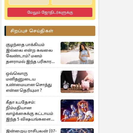
மேலும் ஜோதிடர்களுக்கு
சிறப்புச் செய்திகள்
குழந்தை பாக்கியம்
இல்லை என்ற கவலை
வேண்டாம்? மனம்
தளராமல் இந்த பரிகாரம்
செய்யுங்கள்
ஒவ்வொரு
மனிதனுடைய
உண்மையான சொத்து
என்ன தெரியுமா ?
கீதா உபதேசம்:
நிம்மதியான
வாழ்க்கைக்கு கட்டாயம்
இந்த 5 விஷயங்களை
பின்பற்றுங்கள்
இன்றைய ராசிபலன் (07-