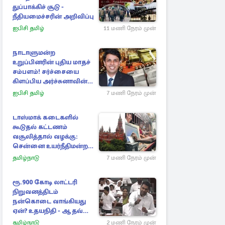
துப்பாக்கிச் சூடு -
நீதியமைச்சரின் அறிவிப்பு
ஐபிசி தமிழ்
11 மணி நேரம் முன்
நாடாளுமன்ற
உறுப்பினரின் புதிய மாதச்
சம்பளம்! சர்ச்சையை
கிளப்பிய அர்ச்சுனாவின்
அறிக்கை
ஐபிசி தமிழ்
7 மணி நேரம் முன்
டாஸ்மாக் கடைகளில்
கூடுதல் கட்டணம்
வசூலித்தால் வழக்கு:
சென்னை உயர்நீதிமன்றம்
உத்தரவு
தமிழ்நாடு
7 மணி நேரம் முன்
ரூ.900 கோடி லாட்டரி
நிறுவனத்திடம்
நன்கொடை வாங்கியது
ஏன்? உதயநிதி - ஆதவ்
விவாதம்
தமிழ்நாடு
2 மணி நேரம் முன்