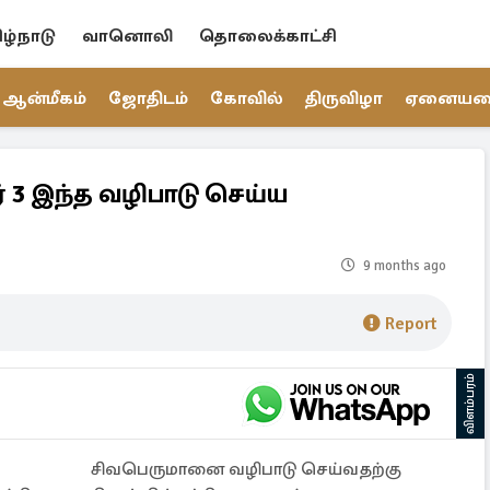
ிழ்நாடு
வானொலி
தொலைக்காட்சி
ஆன்மீகம்
ஜோதிடம்
கோவில்
திருவிழா
ஏனைய
 3 இந்த வழிபாடு செய்ய
9 months ago
Report
விளம்பரம்
சிவபெருமானை வழிபாடு செய்வதற்கு