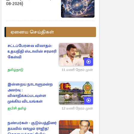
08-2026)
ஏனைய செய்திகள்
சட்டப்பேரவை விவாதம்:
உதயநிதி ஸ்டாலின் சரமாரி
கேள்வி
தமிழ்நாடு
11 மணி நேரம் முன்
இன்றைய நாடாளுமன்ற
அமர்வு :
விவாதிக்கப்படவுள்ள
முக்கிய விடயங்கள்
ஐபிசி தமிழ்
12 மணி நேரம் முன்
நண்பர்கள் - குடும்பத்தினர்
தயவில் வாழும் ராஜித!