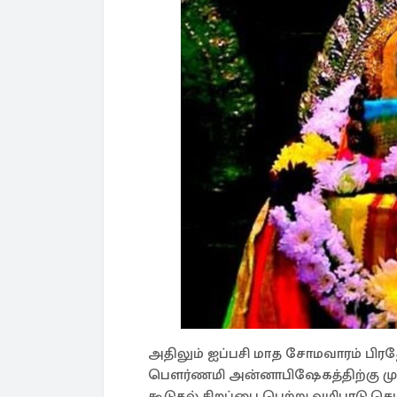
அதிலும் ஐப்பசி மாத சோமவாரம் பிரத
பௌர்ணமி அன்னாபிஷேகத்திற்கு முன
கூடுதல் சிறப்பை பெற்று வழிபாடு செ