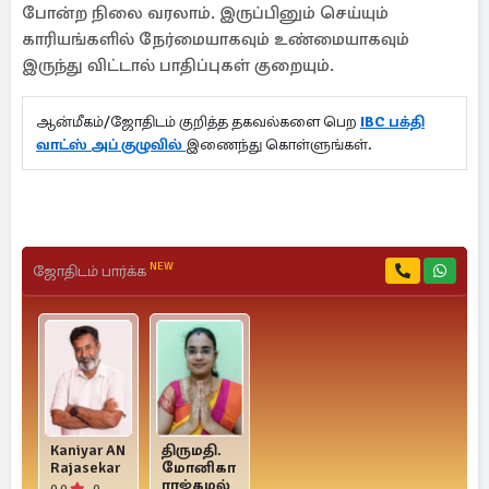
போன்ற நிலை வரலாம். இருப்பினும் செய்யும்
காரியங்களில் நேர்மையாகவும் உண்மையாகவும்
இருந்து விட்டால் பாதிப்புகள் குறையும்.
ஆன்மீகம்/ஜோதிடம் குறித்த தகவல்களை பெற
IBC பக்தி
வாட்ஸ் அப் குழுவில்
இணைந்து கொள்ளுங்கள்.
NEW
ஜோதிடம் பார்க்க
Kaniyar AN
திருமதி.
Rajasekar
மோனிகா
ராஜ்கமல்