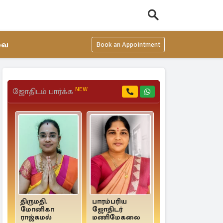
வை
Book an Appointment
NEW
ஜோதிடம் பார்க்க
திருமதி.
பாரம்பரிய
Mr. Venus Balaaji
மோனிகா
ஜோதிடர்
4.2
5 Reviews
ராஜ்கமல்
மணிமேகலை