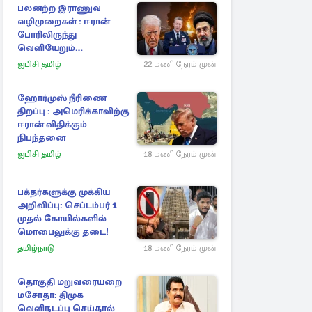
பலனற்ற இராணுவ
வழிமுறைகள் : ஈரான்
போரிலிருந்து
வெளியேறும்
வழியைத்தேடும்
ஐபிசி தமிழ்
22 மணி நேரம் முன்
அமெரிக்க தளபதி
ஹோர்முஸ் நீரிணை
திறப்பு : அமெரிக்காவிற்கு
ஈரான் விதிக்கும்
நிபந்தனை
ஐபிசி தமிழ்
18 மணி நேரம் முன்
பக்தர்களுக்கு முக்கிய
அறிவிப்பு: செப்டம்பர் 1
முதல் கோயில்களில்
மொபைலுக்கு தடை!
தமிழ்நாடு
18 மணி நேரம் முன்
தொகுதி மறுவரையறை
மசோதா: திமுக
வெளிநடப்பு செய்தால்