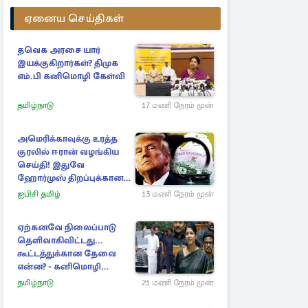
ஏனைய செய்திகள்
தவெக அரசை யார்
இயக்குகிறார்கள்? திமுக
எம்.பி கனிமொழி கேள்வி
தமிழ்நாடு
17 மணி நேரம் முன்
அமெரிக்காவுக்கு உரத்த
குரலில் ஈரான் வழங்கிய
செய்தி! இதுவே
ஹோர்முஸ் திறப்புக்கான
நிபந்தனை
ஐபிசி தமிழ்
13 மணி நேரம் முன்
ஏற்கனவே நிலைப்பாடு
தெளிவாகிவிட்டது...
கூட்டத்துக்கான தேவை
என்ன? - கனிமொழி
விமர்சனம்
தமிழ்நாடு
21 மணி நேரம் முன்