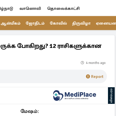
ிழ்நாடு
வானொலி
தொலைக்காட்சி
ஆன்மீகம்
ஜோதிடம்
கோவில்
திருவிழா
ஏனைய
ி இருக்க போகிறது? 12 ராசிகளுக்கான
4 months ago
Report
விளம்பரம்
மேஷம்: