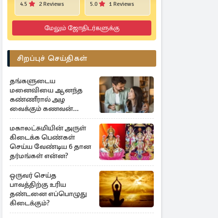
4.5
2 Reviews
5.0
1 Reviews
மேலும் ஜோதிடர்களுக்கு
சிறப்புச் செய்திகள்
தங்களுடைய
மனைவியை ஆனந்த
கண்ணீரால் அழ
வைக்கும் கணவன்
ராசிகள்
மகாலட்சுமியின் அருள்
கிடைக்க பெண்கள்
செய்ய வேண்டிய 6 தான
தர்மங்கள் என்ன?
ஒருவர் செய்த
பாவத்திற்கு உரிய
தண்டனை எப்பொழுது
கிடைக்கும்?