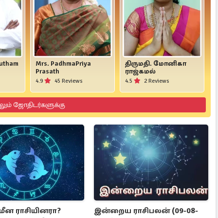
yutham
Mrs. PadhmaPriya
திருமதி. மோனிகா
Prasath
ராஜ்கமல்
4.9
45 Reviews
4.5
2 Reviews
லும் ஜோதிடர்களுக்கு
 மீன ராசியினரா?
இன்றைய ராசிபலன் (09-08-