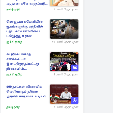
ஆதரவாகவே கருதப்படும்
– அமைச்சர் நிர்மல்குமார்
தமிழ்நாடு
1 மணி நேரம் முன்
மொஜ்தபா கமேனியின்
யூகங்களுக்கு மத்தியில்
புதிய காணொளியை
பகிர்ந்தது ஈரான்
ஐபிசி தமிழ்
11 மணி நேரம் முன்
கட்டுக்கடங்காத
சனக்கூட்டம்:
இடைநிறுத்தப்பட்டது
றீச்ஷாவின்
உணவுத்திருவிழா!
ஐபிசி தமிழ்
9 மணி நேரம் முன்
100 நாட்கள்: விரைவில்
வெளியாகும் தவெக
அரசின் சாதனை பட்டியல்
தமிழ்நாடு
3 மணி நேரம் முன்