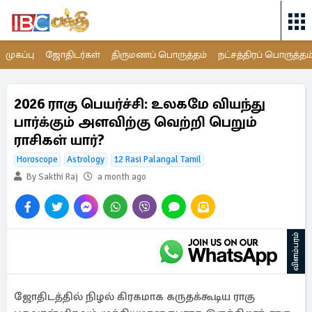
முகப்பு
ஜோதிடர்கள்
திருமணப் பொருத்தம்
நட்சத்திரப் பொருத்தம
2026 ராகு பெயர்ச்சி: உலகமே வியந்து
பார்க்கும் அளவிற்கு வெற்றி பெறும்
ராசிகள் யார்?
Horoscope
Astrology
12 Rasi Palangal Tamil
By Sakthi Raj
a month ago
விளம்பரம்
ஜோதிடத்தில் நிழல் கிரகமாக கருதக்கூடிய ராகு