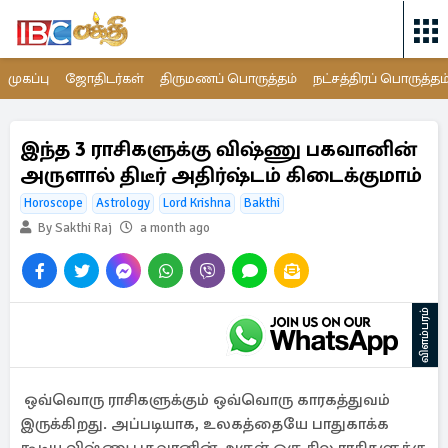
முகப்பு
ஜோதிடர்கள்
திருமணப் பொருத்தம்
நட்சத்திரப் பொருத்தம
இந்த 3 ராசிகளுக்கு விஷ்ணு பகவானின்
அருளால் திடீர் அதிர்ஷ்டம் கிடைக்குமாம்
Horoscope
Astrology
Lord Krishna
Bakthi
By Sakthi Raj
a month ago
விளம்பரம்
ஒவ்வொரு ராசிகளுக்கும் ஒவ்வொரு காரகத்துவம்
இருக்கிறது. அப்படியாக, உலகத்தையே பாதுகாக்க