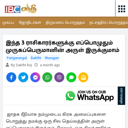
முகப்பு
ஜோதிடர்கள்
திருமணப் பொருத்தம்
நட்சத்திரப் பொருத்தம
இந்த 3 ராசிகாரர்களுக்கு எப்பொழுதும்
முருகப்பெருமானின் அருள் இருக்குமாம்
Parigarangal
Bakthi
Murugan
By Sakthi Raj
a month ago
விளம்பரம்
ஜாதக ரீதியாக நம்முடைய கிரக அமைப்புகளை
பொறுத்து நமக்கு ஒரு சில தெய்வத்தின் அருள்