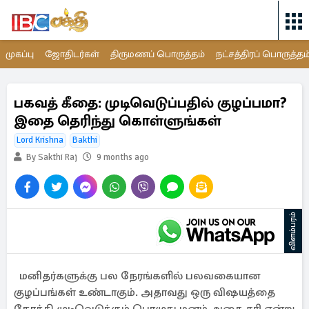
முகப்பு
ஜோதிடர்கள்
திருமணப் பொருத்தம்
நட்சத்திரப் பொருத்தம
பகவத் கீதை: முடிவெடுப்பதில் குழப்பமா?
இதை தெரிந்து கொள்ளுங்கள்
Lord Krishna
Bakthi
By Sakthi Raj
9 months ago
விளம்பரம்
மனிதர்களுக்கு பல நேரங்களில் பலவகையான
குழப்பங்கள் உண்டாகும். அதாவது ஒரு விஷயத்தை