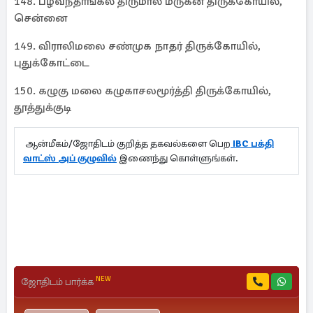
148. பழவந்தாங்கல் திருமால் மருகன் திருக்கோயில்,
சென்னை
149. விராலிமலை சண்முக நாதர் திருக்கோயில்,
புதுக்கோட்டை
150. கழுகு மலை கழுகாசலமூர்த்தி திருக்கோயில்,
தூத்துக்குடி
ஆன்மீகம்/ஜோதிடம் குறித்த தகவல்களை பெற
IBC பக்தி
வாட்ஸ் அப் குழுவில்
இணைந்து கொள்ளுங்கள்.
NEW
ஜோதிடம் பார்க்க