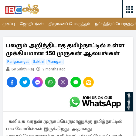
முகப்பு
ஜோதிடர்கள்
திருமணப் பொருத்தம்
நட்சத்திரப் பொருத்தம
பலரும் அறிந்திடாத தமிழ்நாட்டில் உள்ள
முக்கியமான 150 முருகன் ஆலயங்கள்
Parigarangal
Bakthi
Murugan
By Sakthi Raj
9 months ago
விளம்பரம்
கலியுக வரதன் முருகப்பெருமானுக்கு தமிழ்நாட்டில்
பல கோயில்கள் இருக்கிறது. அதாவது