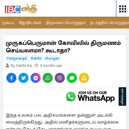
முகப்பு
ஜோதிடர்கள்
திருமணப் பொருத்தம்
நட்சத்திரப் பொருத்தம
முருகப்பெருமான் கோவிலில் திருமணம்
செய்யலாமா? கூடாதா?
Parigarangal
Bakthi
Murugan
By Sakthi Raj
8 months ago
விளம்பரம்
இந்த உலகம் பல அதிசயங்களை தன்னுள் அடக்கி
வைத்திருக்கிறது. அதில் மனிதர்களுடைய வாழ்க்கை