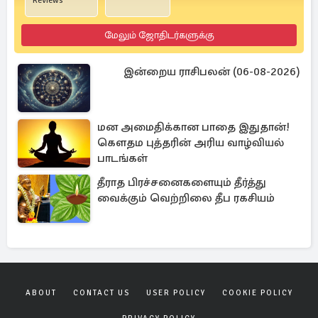
Reviews
மேலும் ஜோதிடர்களுக்கு
இன்றைய ராசிபலன் (06-08-2026)
மன அமைதிக்கான பாதை இதுதான்!
கௌதம புத்தரின் அரிய வாழ்வியல்
பாடங்கள்
தீராத பிரச்சனைகளையும் தீர்த்து
வைக்கும் வெற்றிலை தீப ரகசியம்
ABOUT
CONTACT US
USER POLICY
COOKIE POLICY