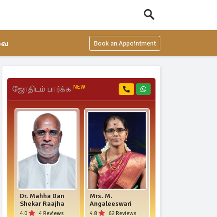
வை
Book an Appointment
NEW
ஜோதிடம் பார்க்க
Dr. Mahha Dan
Mrs. M.
Mr. Vel Shankar
Shekar Raajha
Angaleeswari
4.8
44 Reviews
4.0
4 Reviews
4.8
62 Reviews