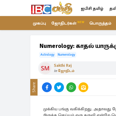
ஐபிசி தமிழ்
தம
NEW
முகப்பு
ஜோதிடர்கள்
பொருத்தம்
Numerology: காதல் யாரு
Astrology
Numerology
Sakthi Raj
in
ஜோதிடம்
Share
முக்கிய பங்கு வகிக்கிறது. அதாவது
இருக்க செய்யும் ஒரு கருவி என்றே 