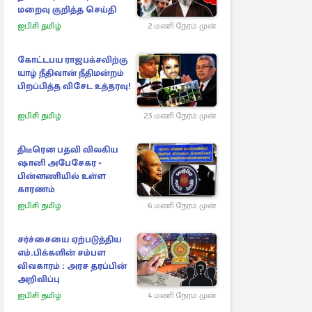
மறைவு குறித்த செய்தி
ஐபிசி தமிழ்
2 மணி நேரம் முன்
கோட்டபய ராஜபக்சவிற்கு
யாழ் நீதிவான் நீதிமன்றம்
பிறப்பித்த விசேட உத்தரவு!
ஐபிசி தமிழ்
23 மணி நேரம் முன்
திடீரென பதவி விலகிய
ஷானி அபேசேகர -
பின்னணியில் உள்ள
காரணம்
ஐபிசி தமிழ்
6 மணி நேரம் முன்
சர்ச்சையை ஏற்படுத்திய
எம்.பிக்களின் சம்பள
விவகாரம் : அரச தரப்பின்
அறிவிப்பு
ஐபிசி தமிழ்
4 மணி நேரம் முன்