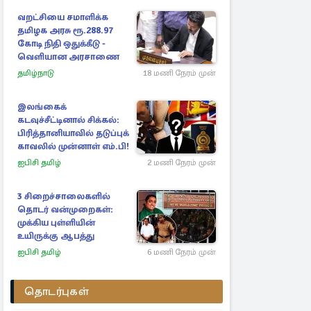
வறட்சியை சமாளிக்க
தமிழக அரசு ரூ.288.97
கோடி நிதி ஒதுக்கீடு -
வெளியான அரசாணை
தமிழ்நாடு
18 மணி நேரம் முன்
இலங்கைக்
கடவுச்சீட்டினால் சிக்கல்:
பிரித்தானியாவில் தடுப்புக்
காவலில் முன்னாள் எம்.பி!
ஐபிசி தமிழ்
2 மணி நேரம் முன்
3 சிறைச்சாலைகளில்
தொடர் வன்முறைகள்:
முக்கிய புள்ளியின்
உயிருக்கு ஆபத்து
ஐபிசி தமிழ்
6 மணி நேரம் முன்
தொடர்புகள்