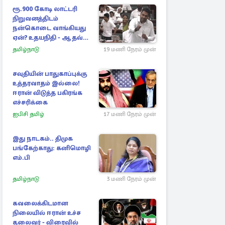
ரூ.900 கோடி லாட்டரி
நிறுவனத்திடம்
நன்கொடை வாங்கியது
ஏன்? உதயநிதி - ஆதவ்
விவாதம்
தமிழ்நாடு
19 மணி நேரம் முன்
சவுதியின் பாதுகாப்புக்கு
உத்தரவாதம் இல்லை!
ஈரான் விடுத்த பகிரங்க
எச்சரிக்கை
ஐபிசி தமிழ்
17 மணி நேரம் முன்
இது நாடகம்.. திமுக
பங்கேற்காது: கனிமொழி
எம்.பி
தமிழ்நாடு
3 மணி நேரம் முன்
கவலைக்கிடமான
நிலையில் ஈரான் உச்ச
தலைவர் - விரைவில்