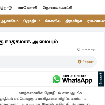
ிழ்நாடு
வானொலி
தொலைக்காட்சி
ஆன்மீகம்
ஜோதிடம்
கோவில்
திருவிழா
ஏனைய
க்கு சாதகமாக அமையும்
a year ago
Report
விளம்பரம்
வாழ்க்கையில் ஜோதிடம் என்பது மிக
 ஜோதிடம் எப்பொழுதும் மனிதனை விழிப்புணர்வாக
சொல்லலாம். அப்படியாக, ஜோதிடத்தில் நியூமெராலஜி