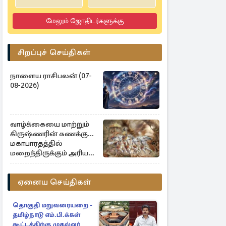
மேலும் ஜோதிடர்களுக்கு
சிறப்புச் செய்திகள்
நாளைய ராசிபலன் (07-
08-2026)
வாழ்க்கையை மாற்றும்
கிருஷ்ணரின் கணக்கு...
மகாபாரதத்தில்
மறைந்திருக்கும் அரிய
உண்மை
ஏனைய செய்திகள்
தொகுதி மறுவரையறை -
தமிழ்நாடு எம்.பி.க்கள்
கூட்டத்திற்கு முதல்வர்