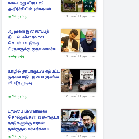
கால்பந்து வீரர் பலி -
அதிர்ச்சியில் ரசிகர்கள்
ஐபிசி தமிழ்
18 மணி நேரம் முன்
ஆறுகள் இணைப்புத்
திட்டம்: விரைவான
செயல்பாட்டுக்கு
பிரதமருக்கு முதலமைச்சர்
கடிதம்
தமிழ்நாடு
10 மணி நேரம் முன்
யாழில் தாயாருடன் ஏற்பட்ட
முரண்பாடு : இளைஞனின்
விபரீத முடிவு
ஐபிசி தமிழ்
12 மணி நேரம் முன்
ட்ரம்பை பின்வாங்கச்
சொல்லுங்கள்! வளைகுடா
நாடுகளுக்கு ஈரான்
தாக்குதல் எச்சரிக்கை
ஐபிசி தமிழ்
12 மணி நேரம் முன்