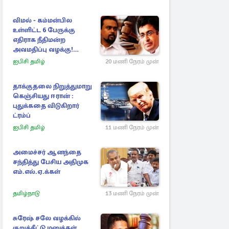
விமல் - கம்மன்பில
உள்ளிட்ட 6 பேருக்கு
எதிராக நீதிமன்ற
அவமதிப்பு வழக்கு!
பிறப்பிக்கப்பட்ட உத்தரவு
ஐபிசி தமிழ்
20 மணி நேரம் முன்
தாக்குதலை நிறுத்துமாறு
கெஞ்சியது ஈரான் :
புதுக்கதை விடுகிறார்
ட்ரம்ப்
ஐபிசி தமிழ்
11 மணி நேரம் முன்
அமைச்சர் ஆனந்தை
சந்தித்து பேசிய அதிமுக
எம்.எல்.ஏ.க்கள்
தமிழ்நாடு
13 மணி நேரம் முன்
சுரேஷ் சலே வழக்கில்
குறுக்கீட்டு மனுக்கள்