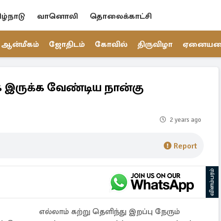
ிழ்நாடு
வானொலி
தொலைக்காட்சி
ஆன்மீகம்
ஜோதிடம்
கோவில்
திருவிழா
ஏனைய
 இருக்க வேண்டிய நான்கு
2 years ago
Report
விளம்பரம்
எல்லாம் கற்று தெளிந்து இறப்பு நேரும்