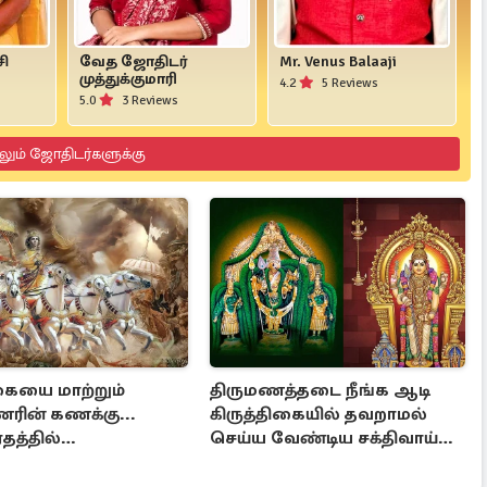
சி
வேத ஜோதிடர்
Mr. Venus Balaaji
முத்துக்குமாரி
4.2
5 Reviews
5.0
3 Reviews
லும் ஜோதிடர்களுக்கு
கையை மாற்றும்
திருமணத்தடை நீங்க ஆடி
ணரின் கணக்கு...
கிருத்திகையில் தவறாமல்
தத்தில்
செய்ய வேண்டிய சக்திவாய்ந்த
ருக்கும் அரிய
வழிபாடு
ை