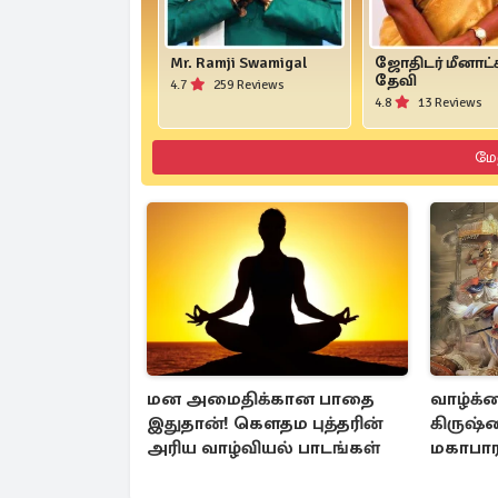
Mr. Ramji Swamigal
ஜோதிடர் மீனாட்
தேவி
4.7
259 Reviews
4.8
13 Reviews
மே
மன அமைதிக்கான பாதை
வாழ்க்
இதுதான்! கௌதம புத்தரின்
கிருஷ்
அரிய வாழ்வியல் பாடங்கள்
மகாபார
மறைந்தி
உண்ம