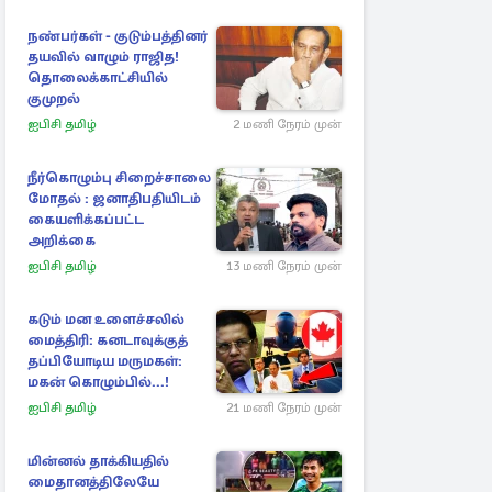
நண்பர்கள் - குடும்பத்தினர்
தயவில் வாழும் ராஜித!
தொலைக்காட்சியில்
குமுறல்
ஐபிசி தமிழ்
2 மணி நேரம் முன்
நீர்கொழும்பு சிறைச்சாலை
மோதல் : ஜனாதிபதியிடம்
கையளிக்கப்பட்ட
அறிக்கை
ஐபிசி தமிழ்
13 மணி நேரம் முன்
கடும் மன உளைச்சலில்
மைத்திரி: கனடாவுக்குத்
தப்பியோடிய மருமகள்:
மகன் கொழும்பில்...!
ஐபிசி தமிழ்
21 மணி நேரம் முன்
மின்னல் தாக்கியதில்
மைதானத்திலேயே