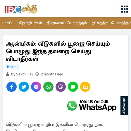
முகப்பு
ஜோதிடர்கள்
திருமணப் பொருத்தம்
நட்சத்திரப் பொருத்தம
ஆன்மீகம்: வீடுகளில் பூஜை செய்யும்
பொழுது இந்த தவறை செய்து
விடாதீர்கள்
Bakthi
By Sakthi Raj
2 months ago
விளம்பரம்
வீடுகளில் பூஜை வழிபாடுகளின் பொழுது நாம்