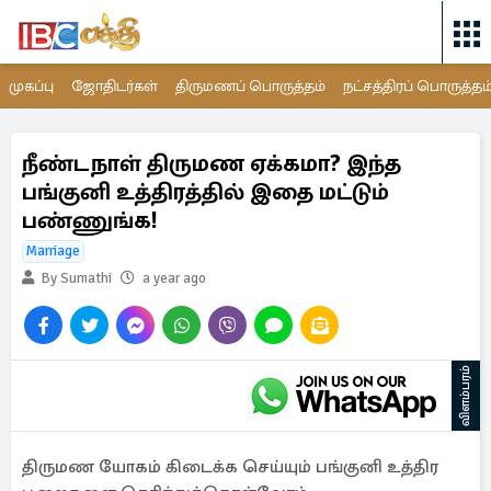
முகப்பு
ஜோதிடர்கள்
திருமணப் பொருத்தம்
நட்சத்திரப் பொருத்தம
நீண்டநாள் திருமண ஏக்கமா? இந்த
பங்குனி உத்திரத்தில் இதை மட்டும்
பண்ணுங்க!
Marriage
By Sumathi
a year ago
விளம்பரம்
திருமண யோகம் கிடைக்க செய்யும் பங்குனி உத்திர