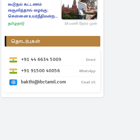
கூடுதல் கட்டணம்
வசூலித்தால் வழக்கு:
சென்னை உயர்நீதிமன்றம்
உத்தரவு
தமிழ்நாடு
18 மணி நேரம் முன்
தொடர்புகள்
+91 44 6634 5009
Direct
+91 91500 40056
WhatsApp
bakthi@ibctamil.com
Email US