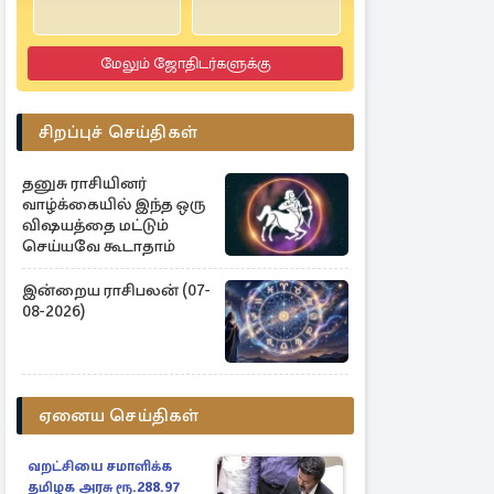
4.5
2 Reviews
மேலும் ஜோதிடர்களுக்கு
சிறப்புச் செய்திகள்
தனுசு ராசியினர்
வாழ்க்கையில் இந்த ஒரு
விஷயத்தை மட்டும்
செய்யவே கூடாதாம்
இன்றைய ராசிபலன் (07-
08-2026)
ஏனைய செய்திகள்
வறட்சியை சமாளிக்க
தமிழக அரசு ரூ.288.97