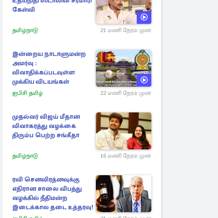
உதயநிதி ஸ்டாலின் சரமாரி
கேள்வி
தமிழ்நாடு
21 மணி நேரம் முன்
இன்றைய நாடாளுமன்ற
அமர்வு :
விவாதிக்கப்படவுள்ள
முக்கிய விடயங்கள்
ஐபிசி தமிழ்
22 மணி நேரம் முன்
முதல்வர் விஜய் மீதான
விவாகரத்து வழக்கை
திரும்ப பெற்ற சங்கீதா
தமிழ்நாடு
16 மணி நேரம் முன்
ரவி செனவிரத்னவுக்கு
எதிரான சாலை விபத்து
வழக்கில் நீதிமன்ற
இடைக்கால தடை உத்தரவு!