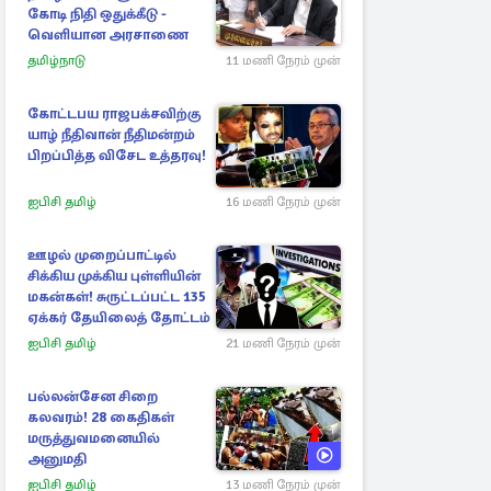
கோடி நிதி ஒதுக்கீடு -
வெளியான அரசாணை
தமிழ்நாடு
11 மணி நேரம் முன்
கோட்டபய ராஜபக்சவிற்கு
யாழ் நீதிவான் நீதிமன்றம்
பிறப்பித்த விசேட உத்தரவு!
ஐபிசி தமிழ்
16 மணி நேரம் முன்
ஊழல் முறைப்பாட்டில்
சிக்கிய முக்கிய புள்ளியின்
மகன்கள்! சுருட்டப்பட்ட 135
ஏக்கர் தேயிலைத் தோட்டம்
ஐபிசி தமிழ்
21 மணி நேரம் முன்
பல்லன்சேன சிறை
கலவரம்! 28 கைதிகள்
மருத்துவமனையில்
அனுமதி
ஐபிசி தமிழ்
13 மணி நேரம் முன்