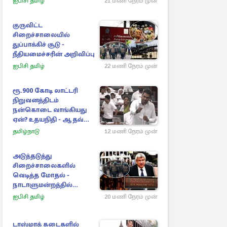
ஐபிசி தமிழ்
21 மணி நேரம் முன்
குருவிட்ட
சிறைச்சாலையில்
துப்பாக்கிச் சூடு -
நீதியமைச்சரின் அறிவிப்பு
ஐபிசி தமிழ்
22 மணி நேரம் முன்
ரூ.900 கோடி லாட்டரி
நிறுவனத்திடம்
நன்கொடை வாங்கியது
ஏன்? உதயநிதி - ஆதவ்
விவாதம்
தமிழ்நாடு
12 மணி நேரம் முன்
அடுத்தடுத்து
சிறைச்சாலைகளில்
வெடித்த மோதல் -
நாடாளுமன்றத்தில்
சலசலப்பு: அரசுக்கு
ஐபிசி தமிழ்
20 மணி நேரம் முன்
அழுத்தம்
டாஸ்மாக் கடைகளில்