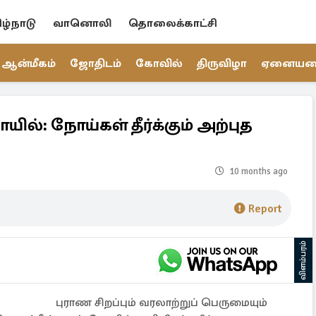
ிழ்நாடு
வானொலி
தொலைக்காட்சி
ஆன்மீகம்
ஜோதிடம்
கோவில்
திருவிழா
ஏனைய
யில்: நோய்கள் தீர்க்கும் அற்புத
10 months ago
Report
விளம்பரம்
புராண சிறப்பும் வரலாற்றுப் பெருமையும்