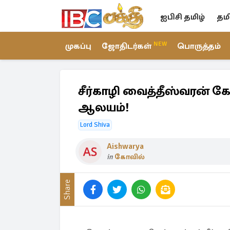
ஐபிசி தமிழ்
தம
NEW
முகப்பு
ஜோதிடர்கள்
பொருத்தம்
சீர்காழி வைத்தீஸ்வரன் கோ
ஆலயம்!
Lord Shiva
Aishwarya
in
கோவில்
Share