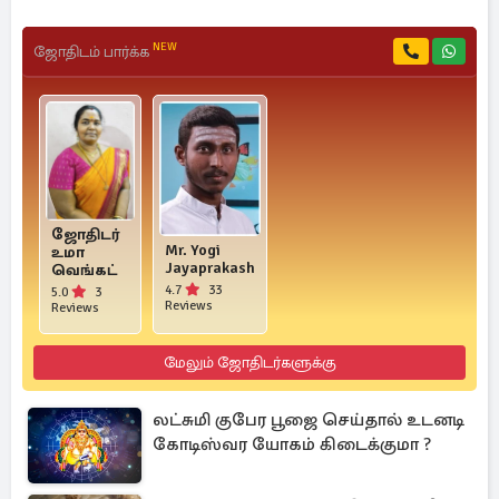
NEW
ஜோதிடம் பார்க்க
ஜோதிடர்
Mr. Yogi
உமா
Jayaprakash
வெங்கட்
4.7
33
5.0
3
Reviews
Reviews
மேலும் ஜோதிடர்களுக்கு
லட்சுமி குபேர பூஜை செய்தால் உடனடி
கோடிஸ்வர யோகம் கிடைக்குமா ?