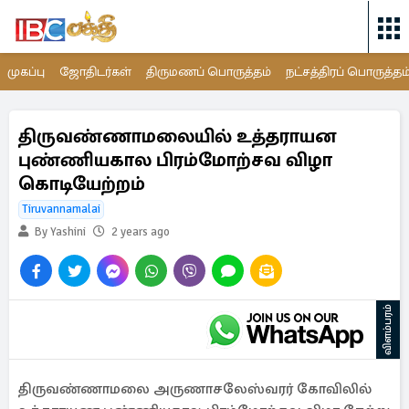
முகப்பு
ஜோதிடர்கள்
திருமணப் பொருத்தம்
நட்சத்திரப் பொருத்தம
திருவண்ணாமலையில் உத்தராயன
புண்ணியகால பிரம்மோற்சவ விழா
கொடியேற்றம்
Tiruvannamalai
By Yashini
2 years ago
விளம்பரம்
திருவண்ணாமலை அருணாசலேஸ்வரர் கோவிலில்